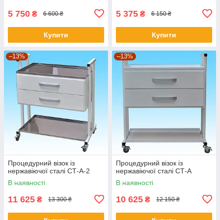
5 750
5 375
₴
₴
6 600 ₴
6 150 ₴
Купити
Купити
–13%
–13%
Процедурний візок із
Процедурний візок із
нержавіючої сталі СТ-А-2
нержавіючої сталі СТ-А
В наявності
В наявності
11 625
10 625
₴
₴
13 300 ₴
12 150 ₴