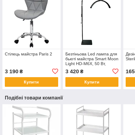
Стілець майстра Paris 2
Безтіньова Led лампа для
Дезі
бьюті майстра Smart Moon
Ster
Light HD-M6X, 50 Вт,
чорна
3 190
3 420
165
₴
₴
Купити
Купити
Подібні товари компанії