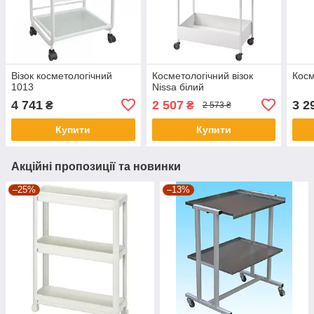
Візок косметологічний
Косметологічний візок
Косм
1013
Nissa білий
4 741
2 507
3 2
₴
₴
2 573 ₴
Купити
Купити
Акційні пропозиції та новинки
–25%
–13%