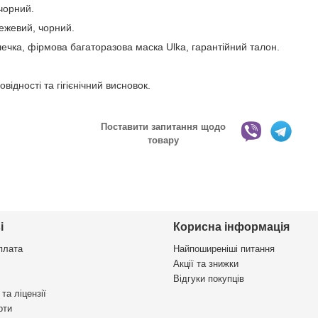
 чорний.
бежевий, чорний.
шечка, фірмова багаторазова маска Ulka, гарантійний талон.
ідності та гігієнічний висновок.
Поставити запитання щодо
товару
і
Корисна інформація
плата
Найпоширеніші питання
Акції та знижки
Відгуки покупців
та ліцензії
рти