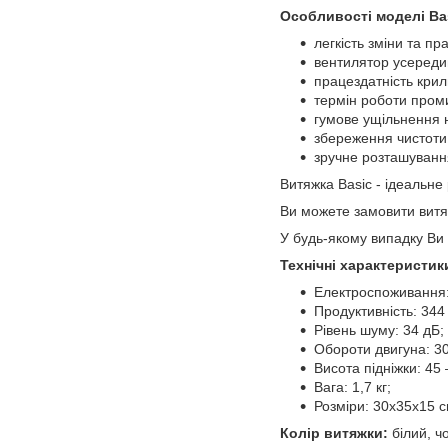
Особливості моделі Ba
легкість зміни та пр
вентилятор усереди
працездатність крил
термін роботи проми
гумове ущільнення н
збереження чистоти 
зручне розташування
Витяжка Basic - ідеальн
Ви можете замовити витяж
У будь-якому випадку Ви
Технічні характеристик
Електроспоживання:
Продуктивність: 344 
Рівень шуму: 34 дБ;
Обороти двигуна: 30
Висота підніжки: 45 
Вага: 1,7 кг;
Розміри: 30х35х15 с
Колір витяжки:
білий, ч