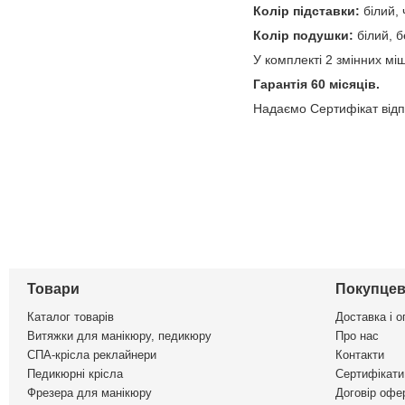
Колір підставки:
білий,
Колір подушки:
білий, 
У комплекті 2 змінних мі
Гарантія 60 місяців.
Надаємо Сертифікат відпов
Товари
Покупцев
Каталог товарів
Доставка і о
Витяжки для манікюру, педикюру
Про нас
СПА-крісла реклайнери
Контакти
Педикюрні крісла
Сертифікати 
Фрезера для манікюру
Договір офе