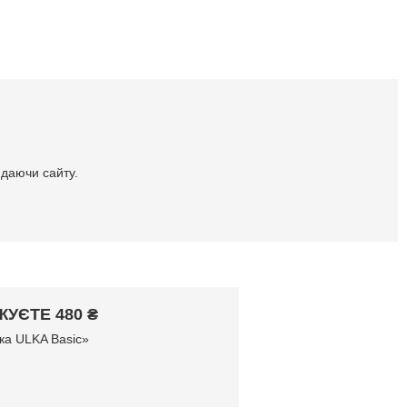
идаючи сайту.
УЄТЕ 480 ₴
ка ULKA Basic»