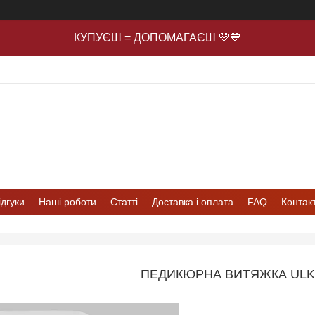
КУПУЄШ = ДОПОМАГАЄШ 💛💙
ідгуки
Наші роботи
Статті
Доставка і оплата
FAQ
Контак
ПЕДИКЮРНА ВИТЯЖКА ULK