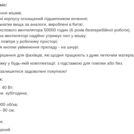
sic:
ання мішків;
ні корпусу оснащений підшипником кочення;
ьчатки вища за аналоги, вироблені в Китаї;
слового вентилятора 50000 годин (6 років безперебійної роботи);
а вентиляторі надійно утримує пил у мішку;
повітря у робочому просторі;
 кнопки увімкнення приладу - на шнурі.
е рішення для фахівців, які щодня працюють з дуже летючим матері
ку у будь-якій комплектації: з підставкою для гомілки або без.
 залишитеся задоволені покупкою!
и:
 40 Вт;
м. куб/година;
00 об/хв;
– 90 см;
м;
орний.