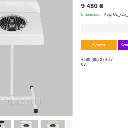
9 480 ₴
В наявності
Код:
UL_x2p_
Купити
Куп
+380 (95) 270-27-
02