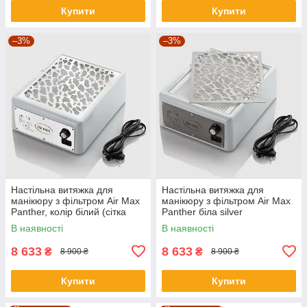
Купити
Купити
–3%
–3%
Настільна витяжка для
Настільна витяжка для
манікюру з фільтром Air Max
манікюру з фільтром Air Max
Panther, колір білий (сітка
Panther біла silver
біла)
В наявності
В наявності
8 633
8 633
₴
₴
8 900 ₴
8 900 ₴
Купити
Купити