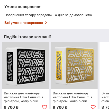
Умови повернення
Повернення товару впродовж 14 днів за домовленістю
Всі умови повернення
Подібні товари компанії
Витяжка для манікюру
Витяжка для манікюру
Витя
настільна Ulka Pemium з
настільна Ulka Pemium з
наст
фільтром, колір білий
фільтром, колір білий
філь
(сітка чорна)
(сітка золота)
(сіт
9 700
9 700
8 7
₴
₴