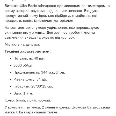
Витяжка Ulka Basic обладнана промисловим вентилятором, в
якому використовуються підшипники кочення. Він дуже
продуктивний, тому ідеально підійде для майстрів, які
працюють навіть із летючим матеріалом.
На вентиляторі є гумове ущільнення, яке перешкоджає
вилітанню пилу з мішка. Для зручності роботи кнопка
увімкнення виведена окремо від корпусу.
Місткість на дві руки.
Технічні характеристики:
Потужність: 40 ват;
3000 об/хв;
Продуктивність: 344 м.куб/год;
Рівень шуму: 34 дБ;
Габарити: 28*30*15 см;
Вага: 1,7 кг.
Колір: білий, сірий, чорний.
У комплекті: витяжка, 2 змінні мішечка, фірмова багаторазова
маска Ulka і гарантійний талон.