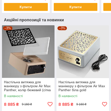
Купити
Купити
Акційні пропозиції та новинки
–3%
–3%
Настільна витяжка для
Настільна витяжка для
манікюру з фільтром Air Max
манікюру з фільтром Air Max
Panther, колір бежевий (сітка
Panther біла gold
чорна)
В наявності
В наявності
8 885
8 885
₴
₴
9 160 ₴
9 160 ₴