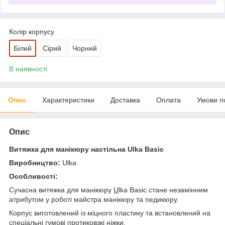
Колір корпусу
Білий
Сірий
Чорний
В наявності
Опис
Характеристики
Доставка
Оплата
Умови п
Опис
Витяжка для манікюру настільна Ulka Basic
Виробництво:
Ulka
Особливості:
Сучасна витяжка для манікюру
U
lka Basic стане незамінним
атрибутом у роботі майстра манікюру та педикюру.
Корпус виготовлений із міцного пластику та встановлений на
спеціальні гумові протиковзкі ніжки.