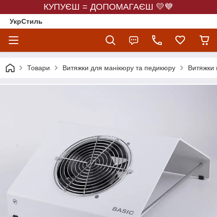
КУПУЄШ = ДОПОМАГАЄШ 💛💙
УкрСтиль
Товари
Витяжки для манікюру та педикюру
Витяжки 