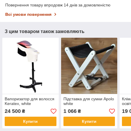
Повернення товару впродовж 14 днів за домовленістю
Всі умови повернення
З цим товаром також замовляють
Вапоризатор для волосся
Підставка для сумки Apolo
Клім
Keratex, white
white
осві
24 500
1 066
19 
₴
₴
Купити
Купити