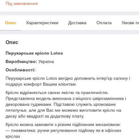
Під замовлення
Опис
Характеристики
Доставка
Оплата
Умови п
Опис
Перукарське крісло Lotos
Виробництво:
Україна
Особливості:
Перукарське крісло Lotos вигідно доповнить інтер'єр салону і
подарує комфорт Вашим клієнтам.
Крісло відрізняється своєю якістю та практичністю.
Представлена модель виконана з міцного шкірозамінника і
декорована гудзиками. Підставою служить хромоване
пятилучье, але для Вас ми можемо виготовити крісло на
диску або квадраті за додаткову плату.
Крісло можна замовити з різним підйомним механізмом:
― пневматика: ручне регулювання підйому як в офісних
кріслах