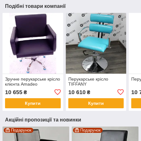
Подібні товари компанії
Зручне перукарське крісло
Перукарське крісло
Перу
клієнта Amadeo
TIFFANY
10 655
10 610
10 
₴
₴
Купити
Купити
Акційні пропозиції та новинки
Подарунок
Подарунок