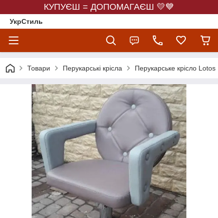
КУПУЄШ = ДОПОМАГАЄШ 💛💙
УкрСтиль
Товари
Перукарські крісла
Перукарське крісло Lotos