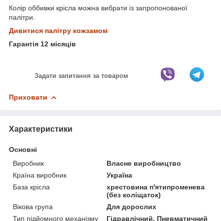
Колір оббивки крісла можна вибрати із запропонованої
палітри.
Дивитися палітру кожзамом
Гарантія 12 місяців
Задати запитання за товаром
Приховати
Характеристики
Основні
Виробник
Власне виробництво
Країна виробник
Україна
База крісла
хрестовина п'ятипроменева
(без коліщаток)
Вікова група
Для дорослих
Тип підйомного механізму
Гідравлічний, Пневматичний