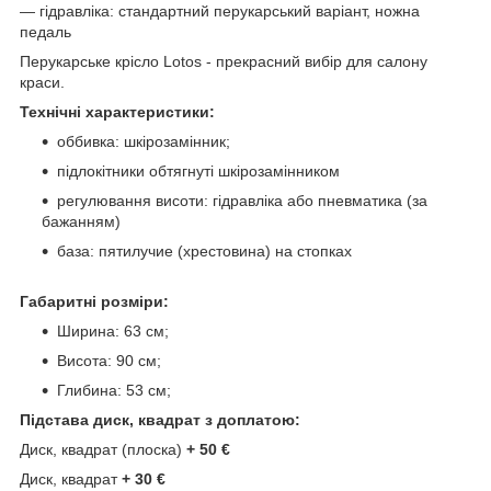
― гідравліка: стандартний перукарський варіант, ножна
педаль
Перукарське крісло Lotos - прекрасний вибір для салону
краси.
Технічні характеристики:
оббивка: шкірозамінник;
підлокітники обтягнуті шкірозамінником
регулювання висоти: гідравліка або пневматика (за
бажанням)
база: пятилучие (хрестовина) на стопках
Габаритні розміри:
Ширина: 63 см;
Висота: 90 см;
Глибина: 53 см;
Підстава диск, квадрат з доплатою:
Диск, квадрат (плоска)
+ 50 €
Диск, квадрат
+ 30 €