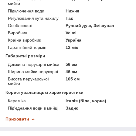
мийки
Підключення води
Нижня
Регулювання кута нахилу
Так
Особливості
Ручний душ, Змішувач
Виробник
Velmi
Країна виробник
Україна
Гарантійний термін
12 міс
Габаритні розміри
Довжина перукарні мийки
56 см
Ширина мийки перукарні
46 см
Висота перукарської
105 см
мийки
Користувальницькі характеристики
Кераміка
Італія (біла, чорна)
Під'єднання води в мийці
Заднє
Приховати