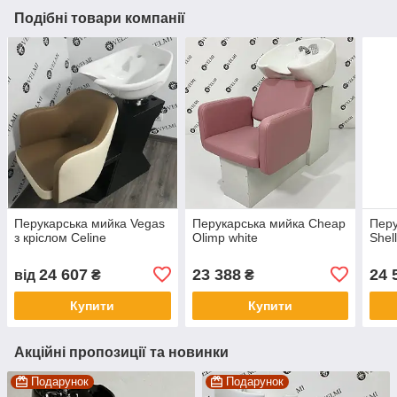
Подібні товари компанії
Перукарська мийка Vegas
Перукарська мийка Cheap
Перу
з кріслом Celine
Olimp white
Shel
24 607
23 388
24 
від
₴
₴
Купити
Купити
Акційні пропозиції та новинки
Подарунок
Подарунок