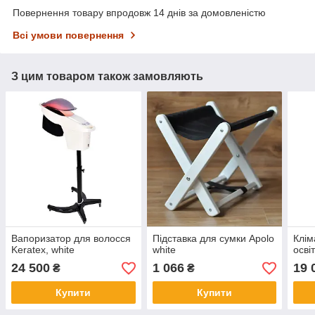
Повернення товару впродовж 14 днів за домовленістю
Всі умови повернення
З цим товаром також замовляють
Вапоризатор для волосся
Підставка для сумки Apolo
Клім
Keratex, white
white
осві
24 500
1 066
19 
₴
₴
Купити
Купити