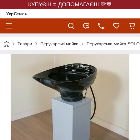
КУПУЄШ = ДОПОМАГАЄШ 💛💙
УкрСтиль
Товари
Перукарські мийки
Перукарська мийка SOLO І