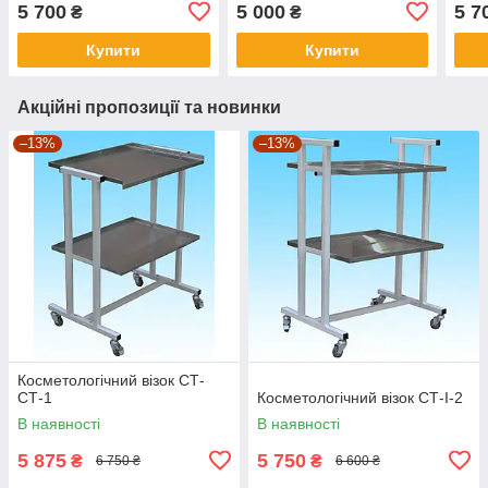
5 700
5 000
5 7
₴
₴
Купити
Купити
Акційні пропозиції та новинки
–13%
–13%
Косметологічний візок СТ-
СТ-1
Косметологічний візок СТ-I-2
В наявності
В наявності
5 875
5 750
₴
₴
6 750 ₴
6 600 ₴