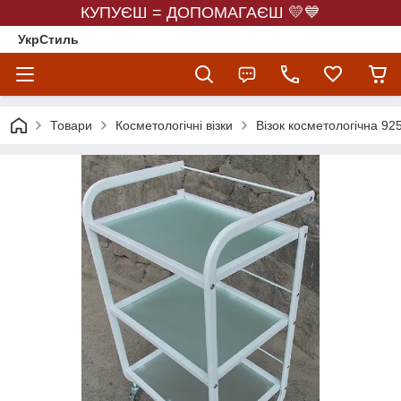
КУПУЄШ = ДОПОМАГАЄШ 💛💙
УкрСтиль
Товари
Косметологічні візки
Візок косметологічна 92