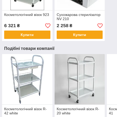
Косметологічний візок 923
Сухожарова стерилізатор
NV 210
6 321
2 258
₴
₴
Купити
Купити
Подібні товари компанії
Косметологічний візок R-
Косметологічний візок R-
Косм
42 white
20 white
41