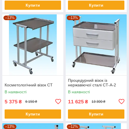
Купити
Купити
–13%
–13%
Процедурний візок із
Косметологічний візок СТ
нержавіючої сталі СТ-А-2
В наявності
В наявності
5 375
11 625
₴
₴
6 150 ₴
13 300 ₴
Купити
Купити
–13%
–12%