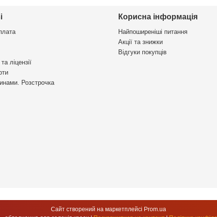
і
Корисна інформація
плата
Найпоширеніші питання
Акції та знижки
Відгуки покупців
та ліцензії
рти
инами. Розстрочка
Сайт створений на маркетплейсі
Prom.ua