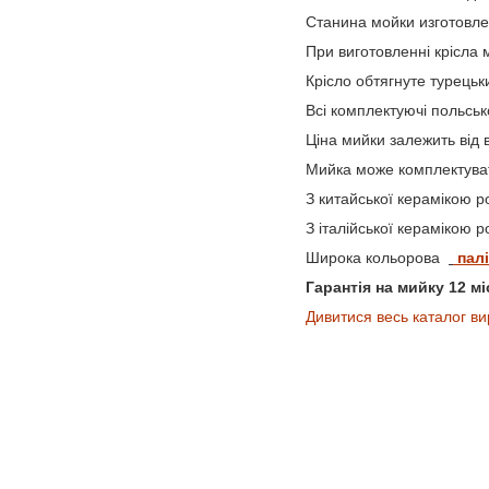
Станина мойки изготовле
При виготовленні крісла 
Крісло обтягнуте турецьк
Всі комплектуючі польськ
Ціна мийки залежить від 
Мийка може комплектуват
З китайської керамікою 
З італійської керамікою 
Широка кольорова
палі
Гарантія на мийку 12 м
Дивитися весь каталог ви