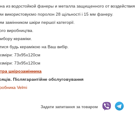
на из водостойкой фанеры и металла защищенного от воздействия
ми використовуємо поролон 28 щільності і 15 мм фанеру.
им замінником шкіри першої категорії.
ого виробництва.
вибору кераміки.
ися будь керамікою на Ваш вибір.
розміри: 73х95х120см
розміри: 73х95х120см
тра шкірозамінника
ісяців. Післягарантійне обслуговування
робника Velmi
Задати запитання за товаром