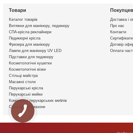
Товари
Покупцев
Каталог товарів
Доставка і о
Витяжки для манікюру, педикюру
Про нас
СПА-крісла реклайнери
Контакти
Педикюрні крісла
Сертифікати 
Фрезера для манікюру
Договір офе
Лампи для манікюру UV LED
Оплата част
Підставки для педикюру
Косметологічні кушетки
Косметологічні візки
Стільці майстра
Масажні столи
Перукарські крісла
Перукарські мийки
Комплекти перукарських меблів
Сушуари, клімазони