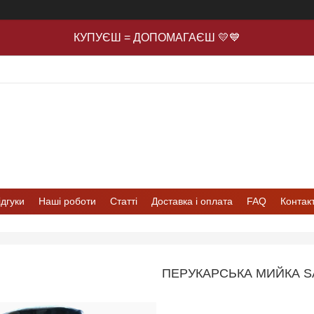
КУПУЄШ = ДОПОМАГАЄШ 💛💙
ідгуки
Наші роботи
Статті
Доставка і оплата
FAQ
Контак
ПЕРУКАРСЬКА МИЙКА S