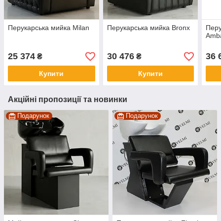
Перукарська мийка Milan
Перукарська мийка Bronx
Перу
Amba
25 374
30 476
36 
₴
₴
Купити
Купити
Акційні пропозиції та новинки
Подарунок
Подарунок