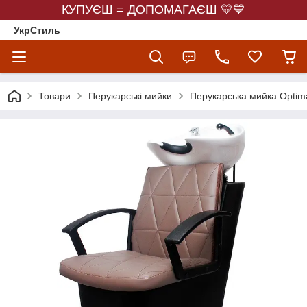
КУПУЄШ = ДОПОМАГАЄШ 💛💙
УкрСтиль
Товари
Перукарські мийки
Перукарська мийка Optim