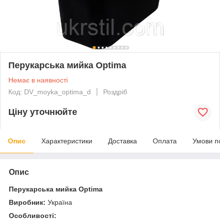
Перукарська мийка Optima
Немає в наявності
Код: DV_moyka_optima_d
Роздріб
Ціну уточнюйте
Опис
Характеристики
Доставка
Оплата
Умови п
Опис
Перукарська мийка Optima
Виробник:
Україна
Особливості: