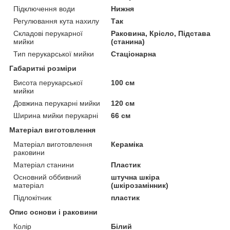
Підключення води
Нижня
Регулювання кута нахилу
Так
Складові перукарної
Раковина, Крісло, Підстава
мийки
(станина)
Тип перукарської мийки
Стаціонарна
Габаритні розміри
Висота перукарської
100 см
мийки
Довжина перукарні мийки
120 см
Ширина мийки перукарні
66 см
Матеріал виготовлення
Матеріал виготовлення
Кераміка
раковини
Матеріал станини
Пластик
Основний оббивний
штучна шкіра
матеріал
(шкірозамінник)
Підлокітник
пластик
Опис основи і раковини
Колір
Білий