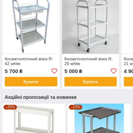
Косметологічний візок R-
Косметологічний візок R-
Косм
42 white
20 white
21 w
5 700
5 000
4 9
₴
₴
Купити
Купити
Акційні пропозиції та новинки
–25%
–13%