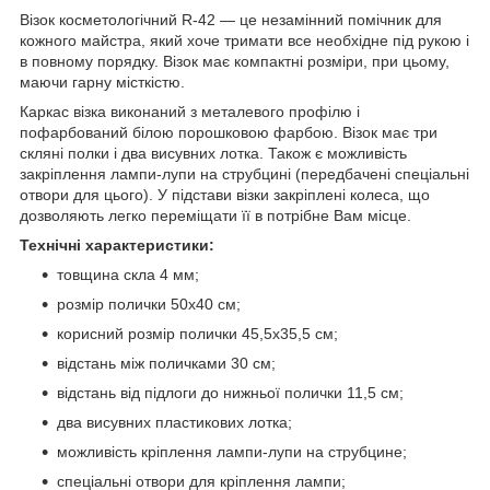
Візок косметологічний R-42 — це незамінний помічник для
кожного майстра, який хоче тримати все необхідне під рукою і
в повному порядку. Візок має компактні розміри, при цьому,
маючи гарну місткістю.
Каркас візка виконаний з металевого профілю і
пофарбований білою порошковою фарбою. Візок має три
скляні полки і два висувних лотка. Також є можливість
закріплення лампи-лупи на струбцині (передбачені спеціальні
отвори для цього). У підстави візки закріплені колеса, що
дозволяють легко переміщати її в потрібне Вам місце.
Технічні характеристики:
товщина скла 4 мм;
розмір полички 50х40 см;
корисний розмір полички 45,5х35,5 см;
відстань між поличками 30 см;
відстань від підлоги до нижньої полички 11,5 см;
два висувних пластикових лотка;
можливість кріплення лампи-лупи на струбцине;
спеціальні отвори для кріплення лампи;