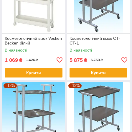
Косметологічний візок Vesken
Косметологічний візок СТ-
Becken білий
СТ-1
В наявності
В наявності
1 069
5 875
₴
₴
1 426 ₴
6 750 ₴
Купити
Купити
–13%
–13%