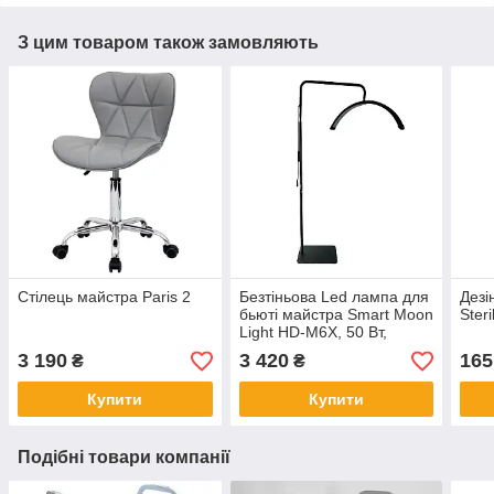
З цим товаром також замовляють
Стілець майстра Paris 2
Безтіньова Led лампа для
Дезі
бьюті майстра Smart Moon
Ster
Light HD-M6X, 50 Вт,
чорна
3 190
3 420
165
₴
₴
Купити
Купити
Подібні товари компанії