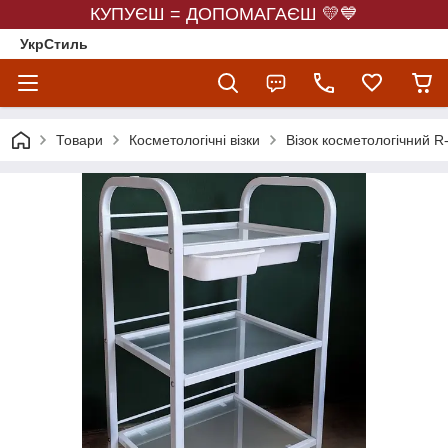
КУПУЄШ = ДОПОМАГАЄШ 💛💙
УкрСтиль
Товари
Косметологічні візки
Візок косметологічний R