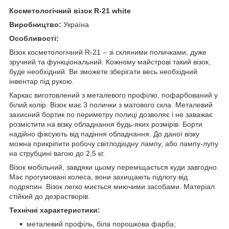
Косметологічний візок
R-21 white
Виробництво:
Україна
Особливості:
Візок косметологічний R-21 – зі скляними поличками, дуже
зручний та функціональний. Кожному майстрові такий візок,
буде необхідний. Ви зможете зберігати весь необхідний
інвентар під рукою.
Каркас виготовлений з металевого профілю, пофарбований у
білий колір. Візок має 3 полички з матового скла. Металевий
захисний бортик по периметру полиці дозволяє і не заважає
розмістити на візку обладнання будь-яких розмірів. Борти
надійно фіксують від падіння обладнання. До даної візку
можна прикріпити робочу світлодіодну лампу, або лампу-лупу
на струбцині вагою до 2,5 кг.
Візок мобільний, завдяки цьому переміщається куди завгодно.
Має прогумовані колеса, вони захищають підлогу від
подряпин. Візок легко миється миючими засобами. Матеріал
стійкий до дезрастворів.
Технічні характеристики:
металевий профіль, біла порошкова фарба;