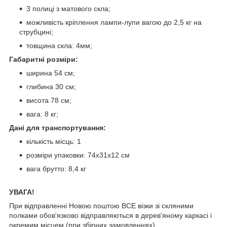
3 полиці з матового скла;
можливість кріплення лампи-лупи вагою до 2,5 кг на
струбцині;
товщина скла: 4мм;
Габаритні розміри:
ширина 54 см;
глибина 30 см;
висота 78 см;
вага: 8 кг;
Дані для транспортування:
кількість місць: 1
розміри упаковки: 74х31х12 см
вага брутто: 8,4 кг
УВАГА!
При відправленні Новою поштою ВСЕ візки зі скляними
полками обов'язково відправляються в дерев'яному каркасі і
окремим місцем (при збірних замовленнях).