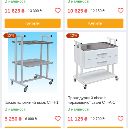
В наявності
В наявності
11 625
10 625
₴
₴
13 300 ₴
12 150 ₴
Купити
Купити
–12%
–12%
Процедурний візок із
Косметологічний візок СТ-I-1
нержавіючої сталі СТ-А-1
В наявності
В наявності
5 250
11 125
₴
₴
6 000 ₴
12 700 ₴