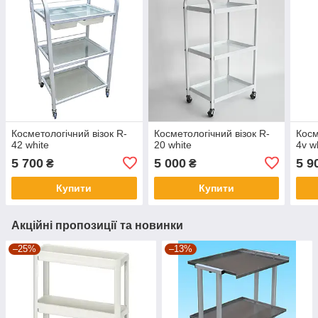
Косметологічний візок R-
Косметологічний візок R-
Косм
42 white
20 white
4v w
5 700
5 000
5 9
₴
₴
Купити
Купити
Акційні пропозиції та новинки
–25%
–13%