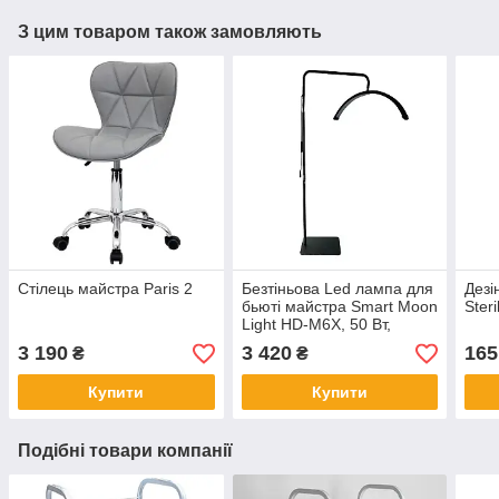
З цим товаром також замовляють
Стілець майстра Paris 2
Безтіньова Led лампа для
Дезі
бьюті майстра Smart Moon
Ster
Light HD-M6X, 50 Вт,
чорна
3 190
3 420
165
₴
₴
Купити
Купити
Подібні товари компанії