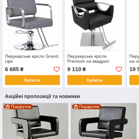
Перукарське крісло Grand,
Перукарське крісло
Перу
сіре
Premium на квадраті
на ч
6 685
9 110
19 
₴
₴
Купити
Купити
Акційні пропозиції та новинки
Подарунок
Подарунок