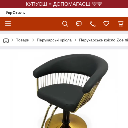
КУПУЄШ = ДОПОМАГАЄШ 💛💙
УкрСтиль
Товари
Перукарські крісла
Перукарське крісло Zoe пі