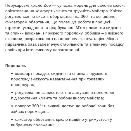
Перукарське крісло Zoe — сучасна модель для салонів краси,
орієнтована на комфорт клієнта та зручність майстра. Крісло
регулюється по висоті, обертається на 360° та оснащено
фіксатором обертання, що полегшує роботу в процесі
стрижки, укладання та фарбування. М'які елементи сидіння
та спинки виконані з пружного поролону, оббивка – з якісного
екошкіри, розрахованого на щоденну експлуатацію. Міцна
гідравлічна база забезпечує стабільність та впевнену посадку
навіть при інтенсивному навантаженні.
Переваги:
комфорт посадки: сидіння та спинка з пружного
поролону знижують навантаження при тривалих
процедурах;
регулювання за висотою: налаштування положення
під зростання клієнта та робочу висоту майстра;
поворот 360 °: швидкий доступ до робочої зони без
зайвих переміщень;
фіксатор обертання: крісло надійно утримується у
вибраному положенні;