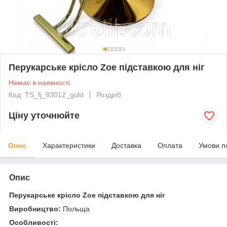
Перукарське крісло Zoe підставкою для ніг
Немає в наявності
Код: TS_fj_83012_gold
Роздріб
Ціну уточнюйте
Опис
Характеристики
Доставка
Оплата
Умови п
Опис
Перукарське крісло Zoe підставкою для ніг
Виробництво:
Польща
Особливості: