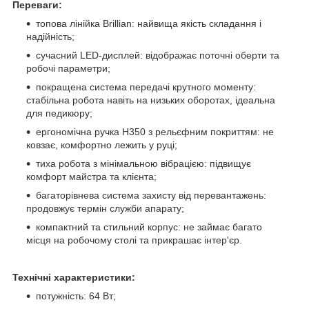
Переваги:
топова лінійка Brillian: найвища якість складання і
надійність;
сучасний LED-дисплей: відображає поточні оберти та
робочі параметри;
покращена система передачі крутного моменту:
стабільна робота навіть на низьких оборотах, ідеальна
для педикюру;
ергономічна ручка H350 з рельєфним покриттям: не
ковзає, комфортно лежить у руці;
тиха робота з мінімальною вібрацією: підвищує
комфорт майстра та клієнта;
багаторівнева система захисту від перевантажень:
продовжує термін служби апарату;
компактний та стильний корпус: не займає багато
місця на робочому столі та прикрашає інтер'єр.
Технічні характеристики:
потужність: 64 Вт;