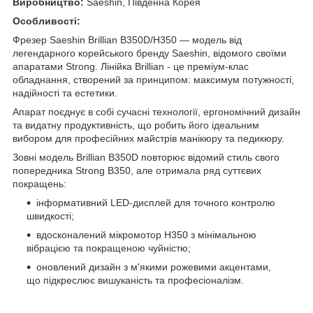
Виробництво:
Saeshin, Південна Корея
Особливості:
Фрезер Saeshin Brillian B350D/H350 — модель від
легендарного корейського бренду Saeshin, відомого своїми
апаратами Strong. Лінійка Brillian - це преміум-клас
обладнання, створений за принципом: максимум потужності,
надійності та естетики.
Апарат поєднує в собі сучасні технології, ергономічний дизайн
та видатну продуктивність, що робить його ідеальним
вибором для професійних майстрів манікюру та педикюру.
Зовні модель Brillian B350D повторює відомий стиль свого
попередника Strong B350, але отримала ряд суттєвих
покращень:
інформативний LED-дисплей для точного контролю
швидкості;
вдосконалений мікромотор H350 з мінімальною
вібрацією та покращеною чуйністю;
оновлений дизайн з м'якими рожевими акцентами,
що підкреслює вишуканість та професіоналізм.