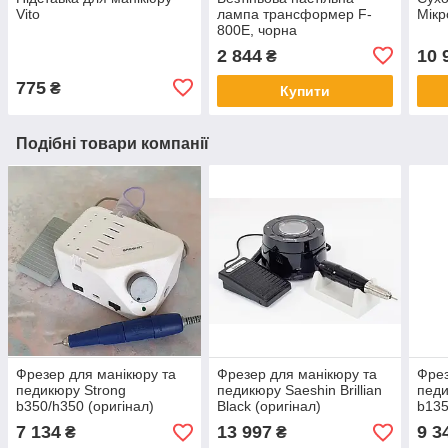
Vito
лампа трансформер F-
Мікр
800E, чорна
2 844
10 
₴
775
₴
Купити
Подібні товари компанії
Фрезер для манікюру та
Фрезер для манікюру та
Фрез
педикюру Strong
педикюру Saeshin Brillian
педи
b350/h350 (оригінал)
Black (оригінал)
b135
7 134
13 997
9 3
₴
₴