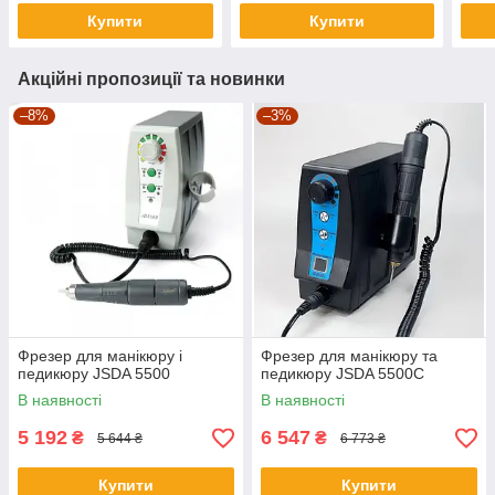
Купити
Купити
Акційні пропозиції та новинки
–8%
–3%
Фрезер для манікюру і
Фрезер для манікюру та
педикюру JSDA 5500
педикюру JSDA 5500C
В наявності
В наявності
5 192
6 547
₴
₴
5 644 ₴
6 773 ₴
Купити
Купити