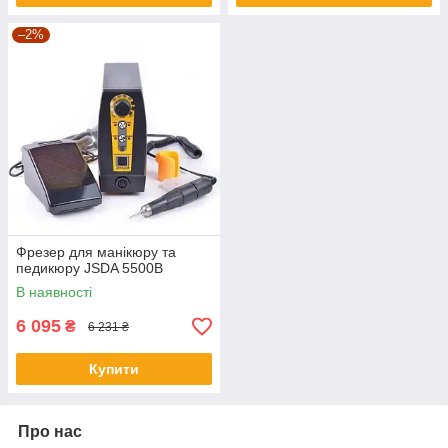
–2%
Фрезер для манікюру та
педикюру JSDA 5500В
В наявності
6 095
₴
6 231 ₴
Купити
Про нас