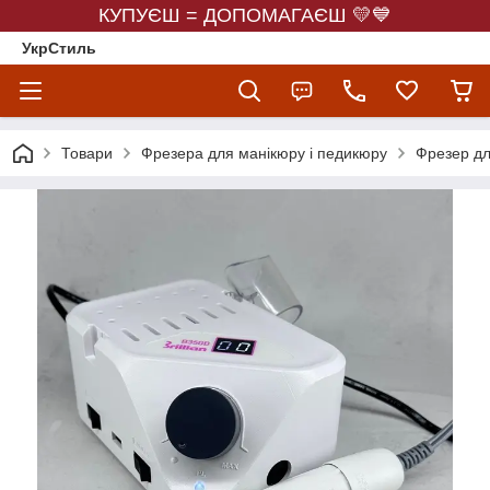
КУПУЄШ = ДОПОМАГАЄШ 💛💙
УкрСтиль
Товари
Фрезера для манікюру і педикюру
Фрезер дл