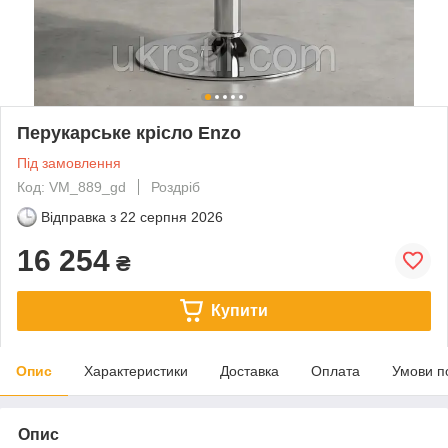
Перукарське крісло Enzo
Під замовлення
Код: VM_889_gd
Роздріб
Відправка з
22 серпня 2026
16 254
₴
Купити
Опис
Характеристики
Доставка
Оплата
Умови п
Опис