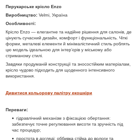
Перукарське крісло Enzo
Виробництво:
Velmi, Україна
Особливості:
Крісло Enzo — елегантне та надійне рішення для салонів, де
цінують сучасний дизайн, комфорт і функціональність. Чіткі
форми, металеві елементи й мінімалістичний стиль роблять
цю модель ідеальною для інтер’єрів у міському або
стриманому стилі.
Завдяки продуманій конструкції та зносостійким матеріалам,
крісло чудово підходить для щоденного інтенсивного
використання.
Дивитися кольорову палітру екошкіри
Переваги:
гідравлічний механізм з фіксацією обертання:
забезпечує точне регулювання висоти та зручність під
час процедур;
простота в догляді: оббивка стійка до вологи та