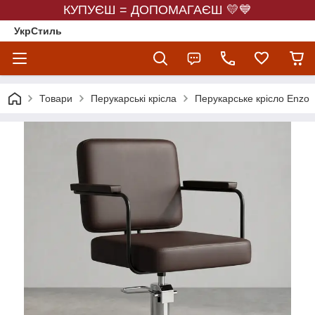
КУПУЄШ = ДОПОМАГАЄШ 💛💙
УкрСтиль
Товари
Перукарські крісла
Перукарське крісло Enzo