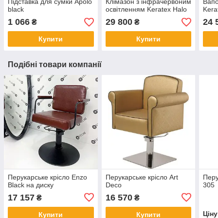
Підставка для сумки Apolo
Клімазон з інфрачервоним
Вапо
black
освітленням Keratex Halo
Kera
1 066
29 800
24 
₴
₴
Купити
Купити
Подібні товари компанії
Перукарське крісло Enzo
Перукарське крісло Art
Перу
Black на диску
Deco
305
17 157
16 570
₴
₴
Цін
Купити
Купити