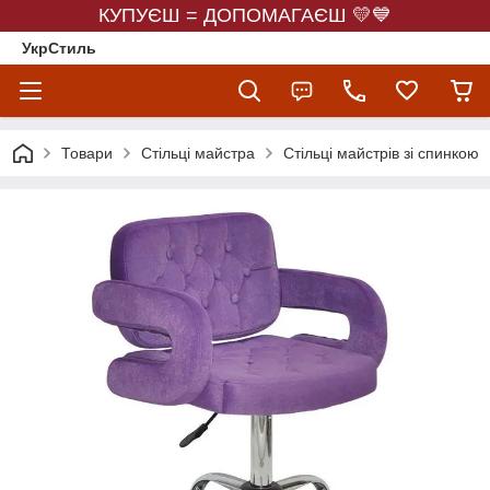
КУПУЄШ = ДОПОМАГАЄШ 💛💙
УкрСтиль
Товари
Стільці майстра
Стільці майстрів зі спинкою