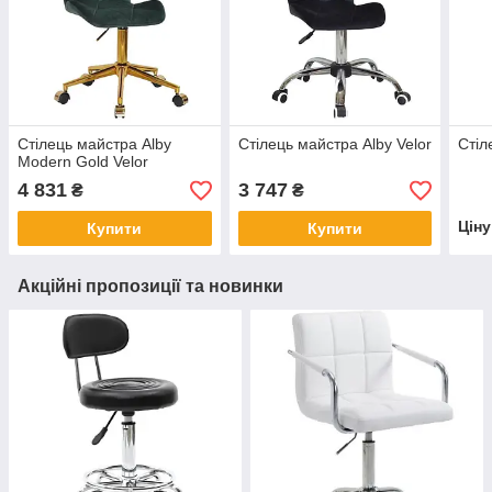
Стілець майстра Alby
Стілець майстра Alby Velor
Стіл
Modern Gold Velor
4 831
3 747
₴
₴
Цін
Купити
Купити
Акційні пропозиції та новинки