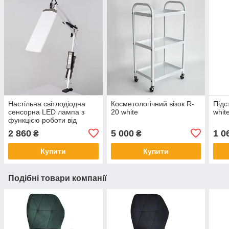
Настільна світлодіодна
Косметологічний візок R-
Підс
сенсорна LED лампа з
20 white
whit
функцією роботи від
повербанку та
2 860
5 000
1 0
₴
₴
регулюванням світла X-
LED-20 SW
Купити
Купити
Подібні товари компанії