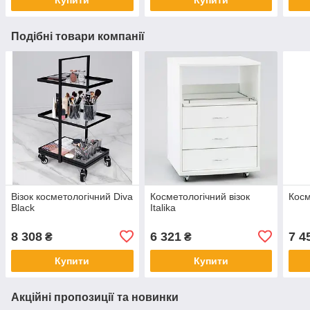
Купити
Купити
Подібні товари компанії
Візок косметологічний Diva
Косметологічний візок
Косм
Black
Italika
8 308
6 321
7 4
₴
₴
Купити
Купити
Акційні пропозиції та новинки