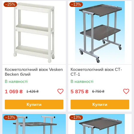
–25%
–13%
Косметологічний візок Vesken
Косметологічний візок СТ-
Becken білий
СТ-1
В наявності
В наявності
1 069
5 875
₴
₴
1 426 ₴
6 750 ₴
Купити
Купити
–13%
–13%