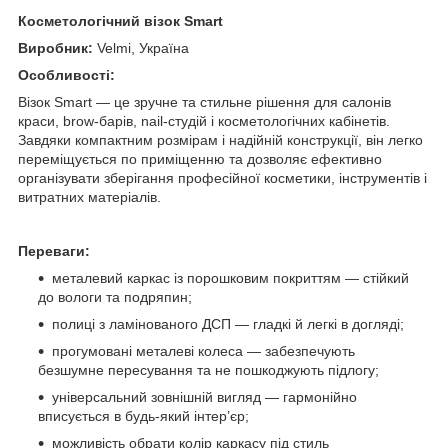
Косметологічний візок Smart
Виробник:
Velmi, Україна
Особливості:
Візок Smart — це зручне та стильне рішення для салонів
краси, brow-барів, nail-студій і косметологічних кабінетів.
Завдяки компактним розмірам і надійній конструкції, він легко
переміщується по приміщенню та дозволяє ефективно
організувати зберігання професійної косметики, інструментів і
витратних матеріалів.
Переваги:
металевий каркас із порошковим покриттям — стійкий
до вологи та подряпин;
полиці з ламінованого ДСП — гладкі й легкі в догляді;
прогумовані металеві колеса — забезпечують
безшумне пересування та не пошкоджують підлогу;
універсальний зовнішній вигляд — гармонійно
вписується в будь-який інтер’єр;
можливість обрати колір каркасу під стиль