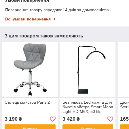
Умови повернення
Повернення товару впродовж 14 днів за домовленістю
Всі умови повернення
З цим товаром також замовляють
Стілець майстра Paris 2
Безтіньова Led лампа для
Дезі
бьюті майстра Smart Moon
Ster
Light HD-M6X, 50 Вт,
чорна
3 190
3 420
165
₴
₴