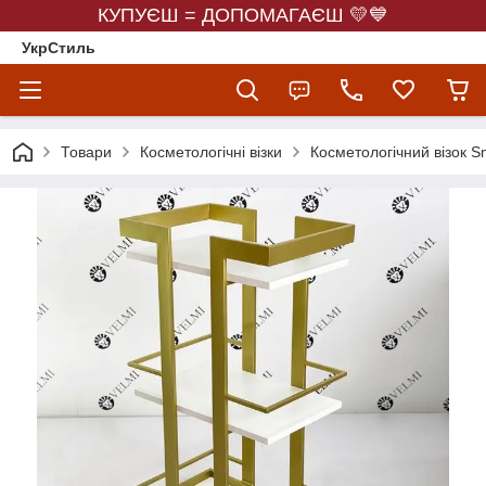
КУПУЄШ = ДОПОМАГАЄШ 💛💙
УкрСтиль
Товари
Косметологічні візки
Косметологічний візок S