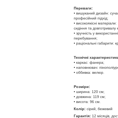
Переваги:
• вишуканий дизайн: суча
професійний підхід;
• високоякісні матеріал
сидіння та довготривалу 
• зручність у використан
перебування;
• раціональні габарити: 
Технічні характеристик
• каркас: фанера;
• наповнювач: пінополіу
• оббивка: велюр.
Розміри:
• ширина: 120 см;
• довжина: 119 см;
• висота: 96 см.
Колір:
сірий, бежевий
Гарантія:
12 місяців, до