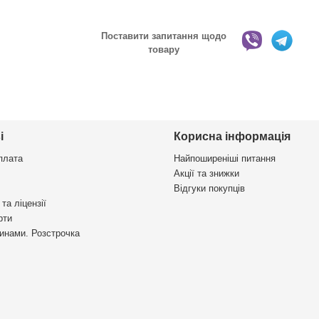
Поставити запитання щодо
товару
і
Корисна інформація
плата
Найпоширеніші питання
Акції та знижки
Відгуки покупців
та ліцензії
рти
инами. Розстрочка