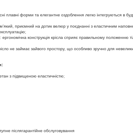
сні плавні форми та елегантне оздоблення легко інтегруються в буд
и: м’який, приємний на дотик велюр у поєднанні з еластичним нап
експлуатацію;
ні: ергономічна конструкція крісла сприяє правильному положенню тіл
крісло не займає зайвого простору, що особливо зручно для невелики
и:
ретан з підвищеною еластичністю;
ступне післягарантійне обслуговування