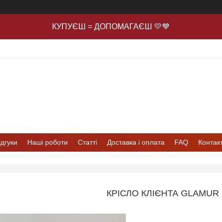
КУПУЄШ = ДОПОМАГАЄШ 💛💙
ідгуки
Наші роботи
Статті
Доставка і оплата
FAQ
Контак
КРІСЛО КЛІЄНТА GLAMUR