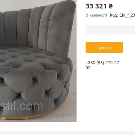
33 321 ₴
В наявності
Код:
EM_f_23
Купити
+380 (95) 270-27-
02