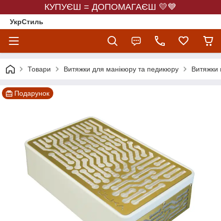
КУПУЄШ = ДОПОМАГАЄШ 💛💙
УкрСтиль
Товари
Витяжки для манікюру та педикюру
Витяжки 
Подарунок