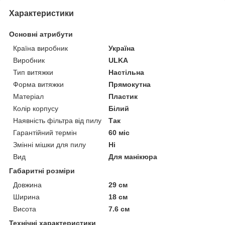
Характеристики
Основні атрибути
Країна виробник
Україна
Виробник
ULKA
Тип витяжки
Настільна
Форма витяжки
Прямокутна
Матеріал
Пластик
Колір корпусу
Білий
Наявність фільтра від пилу
Так
Гарантійний термін
60 міс
Змінні мішки для пилу
Ні
Вид
Для манікюра
Габаритні розміри
Довжина
29 см
Ширина
18 см
Висота
7.6 см
Технічні характеристики