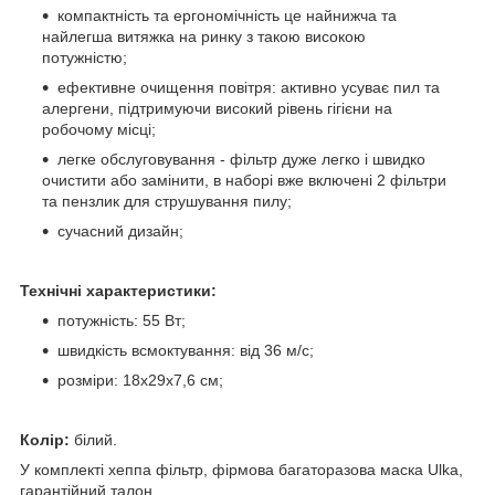
компактність та ергономічність це найнижча та
найлегша витяжка на ринку з такою високою
потужністю;
ефективне очищення повітря: активно усуває пил та
алергени, підтримуючи високий рівень гігієни на
робочому місці;
легке обслуговування - фільтр дуже легко і швидко
очистити або замінити, в наборі вже включені 2 фільтри
та пензлик для струшування пилу;
сучасний дизайн;
Технічні характеристики:
потужність: 55 Вт;
швидкість всмоктування: від 36 м/с;
розміри: 18х29х7,6 см;
Колір:
білий.
У комплекті хеппа фільтр, фірмова багаторазова маска Ulka,
гарантійний талон.