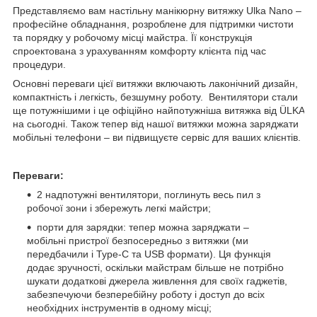
Представляємо вам настільну манікюрну витяжку Ulka Nano –
професійне обладнання, розроблене для підтримки чистоти
та порядку у робочому місці майстра. Її конструкція
спроектована з урахуванням комфорту клієнта під час
процедури.
Основні переваги цієї витяжки включають лаконічний дизайн,
компактність і легкість, безшумну роботу. Вентилятори стали
ще потужнішими і це офіційно найпотужніша витяжка від ÜLKA
на сьогодні. Також тепер від нашої витяжки можна заряджати
мобільні телефони – ви підвищуєте сервіс для ваших клієнтів.
Переваги:
2 надпотужні вентилятори, поглинуть весь пил з
робочої зони і збережуть легкі майстри;
порти для зарядки: тепер можна заряджати –
мобільні пристрої безпосередньо з витяжки (ми
передбачили і Туре-С та USB формати). Ця функція
додає зручності, оскільки майстрам більше не потрібно
шукати додаткові джерела живлення для своїх гаджетів,
забезпечуючи безперебійну роботу і доступ до всіх
необхідних інструментів в одному місці;