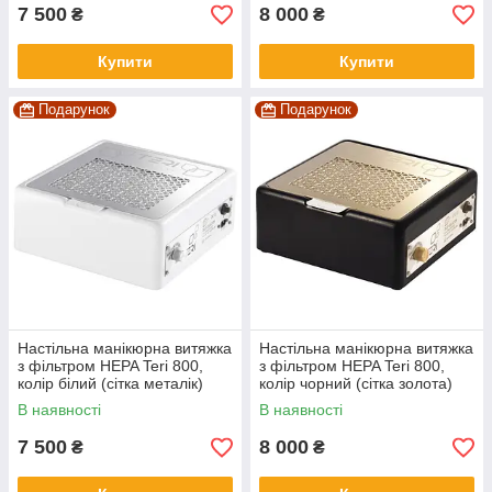
7 500
8 000
₴
₴
Купити
Купити
Подарунок
Подарунок
Настільна манікюрна витяжка
Настільна манікюрна витяжка
з фільтром HEPA Teri 800,
з фільтром HEPA Teri 800,
колір білий (сітка металік)
колір чорний (сітка золота)
В наявності
В наявності
7 500
8 000
₴
₴