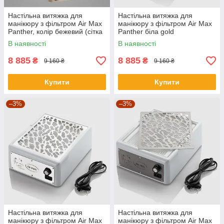
Настільна витяжка для
Настільна витяжка для
манікюру з фільтром Air Max
манікюру з фільтром Air Max
Panther, колір бежевий (сітка
Panther біла gold
чорна)
В наявності
В наявності
8 885
8 885
₴
₴
9 160 ₴
9 160 ₴
Купити
Купити
–3%
–3%
Настільна витяжка для
Настільна витяжка для
манікюру з фільтром Air Max
манікюру з фільтром Air Max