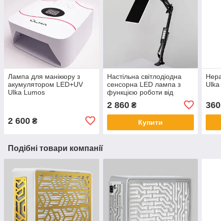
Лампа для манікюру з
Настільна світлодіодна
Hepa
акумулятором LED+UV
сенсорна LED лампа з
Ulka
Ulka Lumos
функцією роботи від
повербанку та
2 860
360
₴
регулюванням світла X-
LED-20 SB
2 600
₴
Купити
Подібні товари компанії