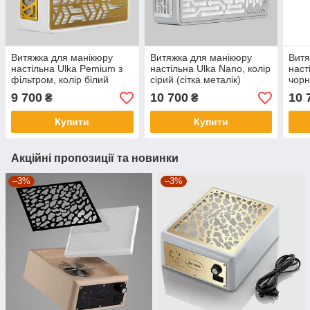
Витяжка для манікюру
Витяжка для манікюру
Витя
настільна Ulka Pemium з
настільна Ulka Nano, колір
наст
фільтром, колір білий
сірий (сітка металік)
чорн
(сітка золота)
9 700
10 700
10 
₴
₴
Купити
Купити
Акційні пропозиції та новинки
–3%
–3%