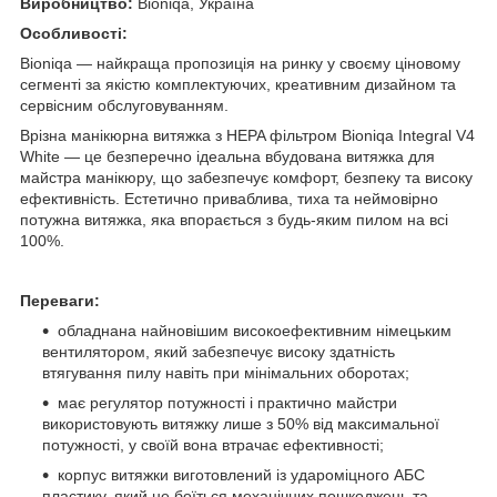
Виробництво:
Bioniqa,
Україна
Особливості:
Bioniqa — найкраща пропозиція на ринку у своєму ціновому
сегменті за якістю комплектуючих, креативним дизайном та
сервісним обслуговуванням.
Врізна манікюрна витяжка з HEPA фільтром Bioniqa Integral V4
White — це безперечно ідеальна вбудована витяжка для
майстра манікюру, що забезпечує комфорт, безпеку та високу
ефективність. Естетично приваблива, тиха та неймовірно
потужна витяжка, яка впорається з будь-яким пилом на всі
100%.
Переваги:
обладнана найновішим високоефективним німецьким
вентилятором, який забезпечує високу здатність
втягування пилу навіть при мінімальних оборотах;
має регулятор потужності і практично майстри
використовують витяжку лише з 50% від максимальної
потужності, у своїй вона втрачає ефективності;
корпус витяжки виготовлений із удароміцного АБС
пластику, який не боїться механічних пошкоджень та