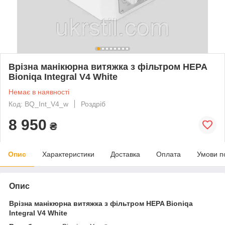
Врізна манікюрна витяжка з фільтром HEPA
Bioniqa Integral V4 White
Немає в наявності
Код: BQ_Int_V4_w
Роздріб
8 950
₴
Опис
Характеристики
Доставка
Оплата
Умови п
Опис
Врізна манікюрна витяжка з фільтром HEPA Bioniqa
Integral V4 White