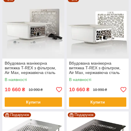
Вбудована манікюрна
Вбудована манікюрна
витяжка T-REX з фільтром,
витяжка T-REX з фільтром,
Air Max, нержавіюча сталь
Air Max, нержавіюча сталь
White
В наявності
В наявності
10 660
10 660
₴
₴
10 990 ₴
10 990 ₴
Купити
Купити
Подарунок
Подарунок