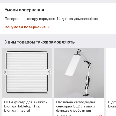
Умови повернення
Повернення товару впродовж 14 днів за домовленістю
Всі умови повернення
З цим товаром також замовляють
HEPA фільтр для витяжок
Настільна світлодіодна
Підс
Bioniqa Tabletop H та
сенсорна LED лампа з
Bion
Bioniqa Integral
функцією роботи від
повербанку та