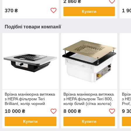
2 860
₴
регулюванням світла X-
LED-20 SW
370
1 9
₴
Купити
Подібні товари компанії
Врізна манікюрна витяжка
Врізна манікюрна витяжка
Вріз
з HEPA фільтром Teri
з HEPA фільтром Teri 800,
з HE
Brilliant, колір чорний
колір білий (сітка золота)
Prof,
(сітка чорна)
мета
10 000
8 000
9 3
₴
₴
Купити
Купити