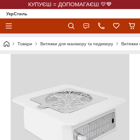
КУПУЄШ = ДОПОМАГАЄШ 💛💙
УкрСтиль
Товари
Витяжки для манікюру та педикюру
Витяжки в