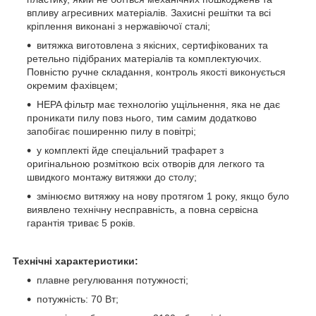
впливу агресивних матеріалів. Захисні решітки та всі
кріплення виконані з нержавіючої сталі;
витяжка виготовлена з якісних, сертифікованих та
ретельно підібраних матеріалів та комплектуючих.
Повністю ручне складання, контроль якості виконується
окремим фахівцем;
НEPA фільтр має технологію ущільнення, яка не дає
проникати пилу повз нього, тим самим додатково
запобігає поширенню пилу в повітрі;
у комплекті йде спеціальний трафарет з
оригінальною розміткою всіх отворів для легкого та
швидкого монтажу витяжки до столу;
змінюємо витяжку на нову протягом 1 року, якщо було
виявлено технічну несправність, а повна сервісна
гарантія триває 5 років.
Технічні характеристики:
плавне регулювання потужності;
потужність: 70 Вт;