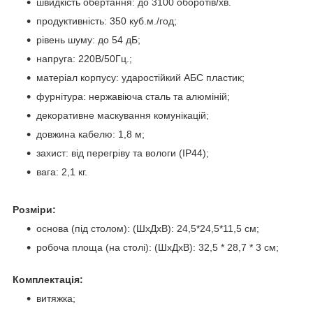
швидкість обертання: до 3100 оборотів/хв.
продуктивність: 350 куб.м./год;
рівень шуму: до 54 дБ;
напруга: 220В/50Гц.;
матеріал корпусу: ударостійкий АБС пластик;
фурнітура: нержавіюча сталь та алюміній;
декоративне маскування комунікацій;
довжина кабелю: 1,8 м;
захист: від перегріву та вологи (IP44);
вага: 2,1 кг.
Розміри:
основа (під столом): (ШхДхВ): 24,5*24,5*11,5 см;
робоча площа (на столі): (ШхДхВ): 32,5 * 28,7 * 3 см;
Комплектація:
витяжка;