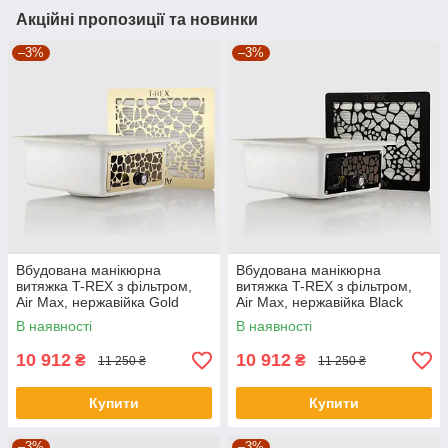
Акційні пропозиції та новинки
–3%
–3%
Вбудована манікюрна
Вбудована манікюрна
витяжка T-REX з фільтром,
витяжка T-REX з фільтром,
Air Max, нержавійка Gold
Air Max, нержавійка Black
В наявності
В наявності
10 912
10 912
₴
₴
11 250 ₴
11 250 ₴
Купити
Купити
–3%
–3%