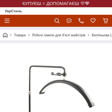
КУПУЄШ = ДОПОМАГАЄШ 💛💙
УкрСтиль
Товари
Робочі лампи для б'юті майстрів
Безтіньова 