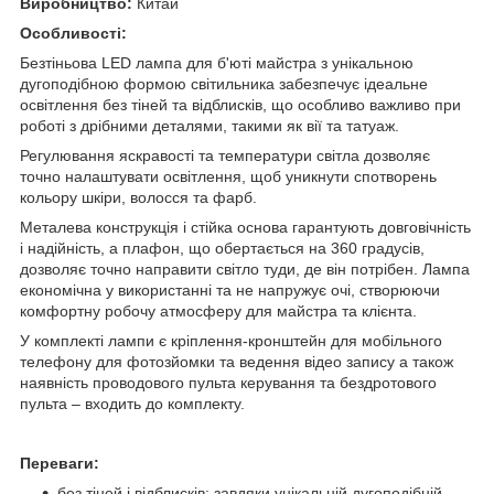
Виробництво:
Китай
Особливості:
Безтіньова LED лампа для б'юті майстра з унікальною
дугоподібною формою світильника забезпечує ідеальне
освітлення без тіней та відблисків, що особливо важливо при
роботі з дрібними деталями, такими як вії та татуаж.
Регулювання яскравості та температури світла дозволяє
точно налаштувати освітлення, щоб уникнути спотворень
кольору шкіри, волосся та фарб.
Металева конструкція і стійка основа гарантують довговічність
і надійність, а плафон, що обертається на 360 градусів,
дозволяє точно направити світло туди, де він потрібен. Лампа
економічна у використанні та не напружує очі, створюючи
комфортну робочу атмосферу для майстра та клієнта.
У комплекті лампи є кріплення-кронштейн для мобільного
телефону для фотозйомки та ведення відео запису а також
наявність проводового пульта керування та бездротового
пульта – входить до комплекту.
Переваги:
без тіней і відблисків: завдяки унікальній дугоподібній