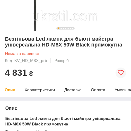
Безтіньова Led лампа для бьюті майстра
універсальна HD-M8X 50W Black прямокутна
Немає в наявності
Код: KV_HD_M8X_prb
Роздріб
4 831
₴
Опис
Характеристики
Доставка
Оплата
Умови п
Опис
Безтіньова Led лампа для бьюті майстра універсальна
HD-M8X 50W Black прямокутна