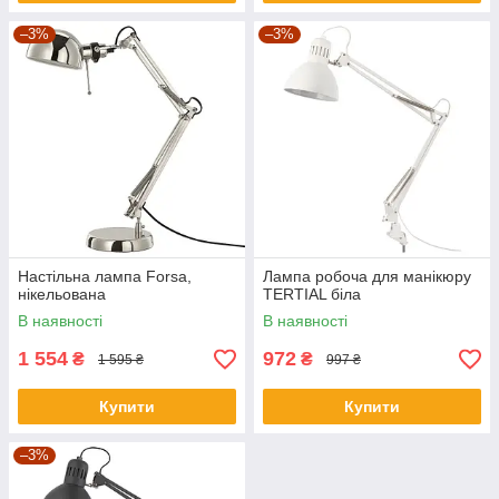
–3%
–3%
Настільна лампа Forsa,
Лампа робоча для манікюру
нікельована
TERTIAL біла
В наявності
В наявності
1 554
972
₴
₴
1 595 ₴
997 ₴
Купити
Купити
–3%