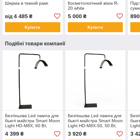
Ширма в темній рамі
Косметологічний візок R-
Підс
20 white
сумк
4 485
5 000
890
від
₴
₴
Купити
Купити
Подібні товари компанії
Безтіньова Led лампа для
Безтіньова Led лампа для
Безт
бьюті майстра Smart Moon
бьюті майстра Smart Moon
бьют
Light HD-M8X, 60 Вт,
Light HD-M8X-50, 50 Вт,
Ligh
чорна
чорна
можл
4 399
3 920
3 4
₴
₴
пове