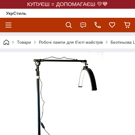
КУПУЄШ = ДОПОМАГАЄШ 💛💙
УкрСтиль
Товари
Робочі лампи для б'юті майстрів
Безтіньова 