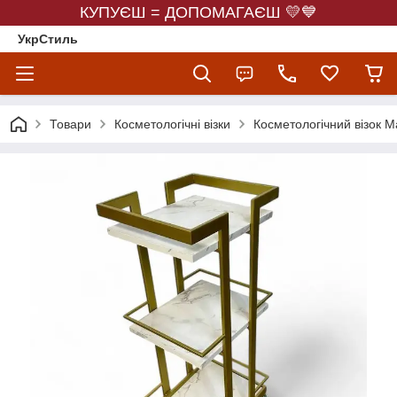
КУПУЄШ = ДОПОМАГАЄШ 💛💙
УкрСтиль
Товари
Косметологічні візки
Косметологічний візок M