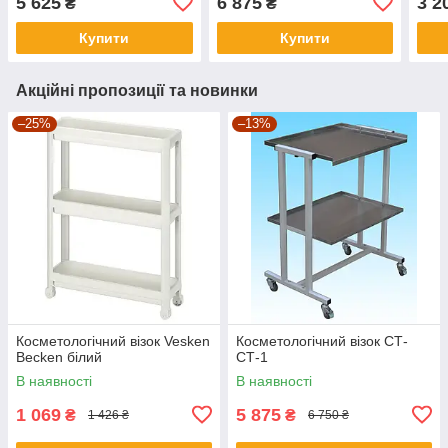
5 625
6 875
3 2
₴
₴
Купити
Купити
Акційні пропозиції та новинки
–25%
–13%
Косметологічний візок Vesken
Косметологічний візок СТ-
Becken білий
СТ-1
В наявності
В наявності
1 069
5 875
₴
₴
1 426 ₴
6 750 ₴