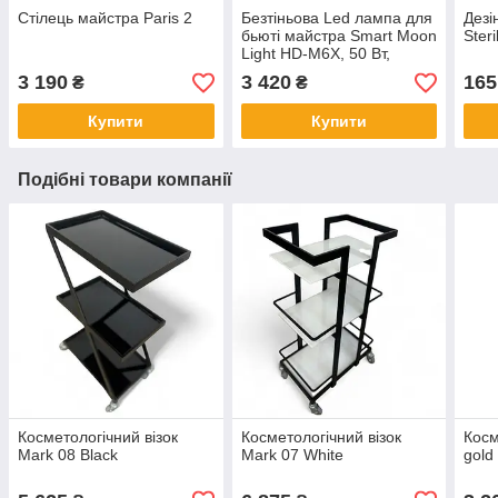
Стілець майстра Paris 2
Безтіньова Led лампа для
Дезі
бьюті майстра Smart Moon
Ster
Light HD-M6X, 50 Вт,
чорна
3 190
3 420
165
₴
₴
Купити
Купити
Подібні товари компанії
Косметологічний візок
Косметологічний візок
Косм
Mark 08 Black
Mark 07 White
gold