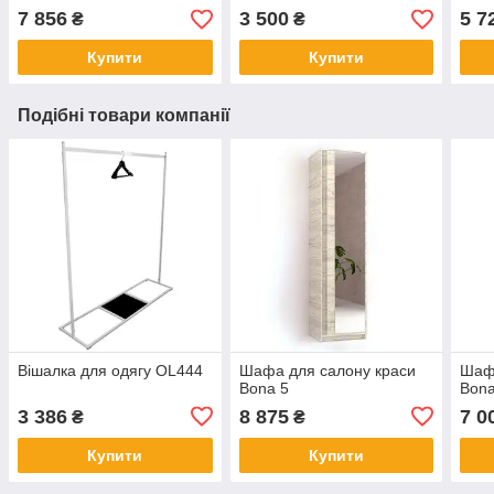
7 856
3 500
5 7
₴
₴
Купити
Купити
Подібні товари компанії
Вішалка для одягу OL444
Шафа для салону краси
Шафа
Bona 5
Bona
3 386
8 875
7 0
₴
₴
Купити
Купити