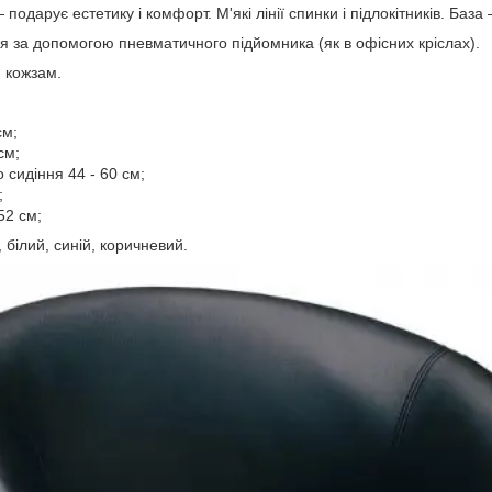
подарує естетику і комфорт. М'які лінії спинки і підлокітників. Баз
я за допомогою пневматичного підйомника (як в офісних кріслах).
 кожзам.
см;
см;
о сидіння 44 - 60 см;
;
52 см;
 білий, синій, коричневий.