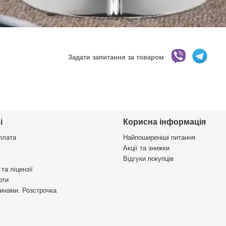
Задати запитання за товаром
і
Корисна інформація
плата
Найпоширеніші питання
Акції та знижки
Відгуки покупців
та ліцензії
рти
инами. Розстрочка