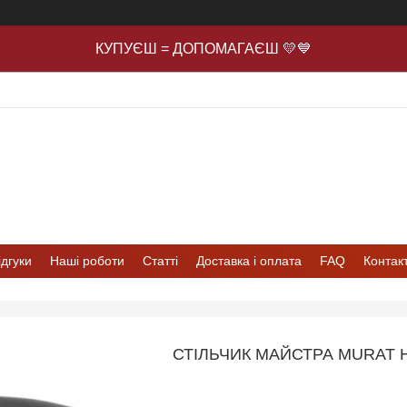
КУПУЄШ = ДОПОМАГАЄШ 💛💙
ідгуки
Наші роботи
Статті
Доставка і оплата
FAQ
Контак
СТІЛЬЧИК МАЙСТРА MURAT 