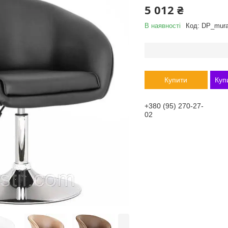
5 012 ₴
В наявності
Код:
DP_mura
Купити
Куп
+380 (95) 270-27-
02