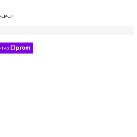
t_pd_b
ити з