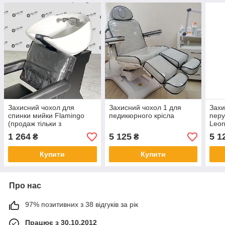
Захисний чохол для
Захисний чохол 1 для
Захи
спинки мийки Flamingo
педикюрного крісла
перу
(продаж тільки з
Leon
перукарською мийкою)
1 264
5 125
5 1
₴
₴
Купити
Купити
Про нас
97% позитивних з 38 відгуків за рік
Працює з 30.10.2012