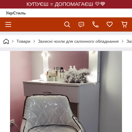
КУПУЄШ = ДОПОМАГАЄШ 💛💙
УкрСтиль
Товари
Захисні чохли для салонного обладнання
За