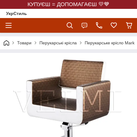
КУПУЄШ = ДОПОМАГАЄШ 💛💙
УкрСтиль
Товари
Перукарські крісла
Перукарське крісло Mark