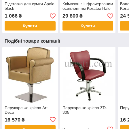
Підставка для сумки Apolo
Клімазон з інфрачервоним
Вапо
black
освітленням Keratex Halo
Kera
1 066
29 800
24 
₴
₴
Купити
Купити
Подібні товари компанії
Перукарське крісло Art
Перукарське крісло ZD-
Перу
Deco
305
16 570
16 
₴