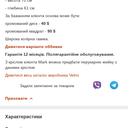
- висота 70 см
- глибина 61 см
За бажанням клієнта основа може бути:
хромований диск -
40 $
хромований квадрат -
90 $
Широка колірна гамма.
Дивитися варіанти оббивки
Гарантія 12 місяців. Післягарантійне обслуговування.
З кріслом клієнта Mark можна придбати перукарню мийку з
даними кріслом
Дивитися весь каталог виробника Velmi
Задати запитання за товаром
Приховати
Характеристики