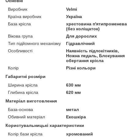
Основні
Виробник
Velmi
Країна виробник
Україна
База крісла
хрестовина п'ятипроменева
(без коліщаток)
Вікова група
Для дорослих
Тип підйомного механізму
Гідравлічний
Особливості
Наявність підлокітників,
Ножна педаль, Блокування
обертання крісла
Колір
Різні кольори
Габаритні розміри
Ширина крісла
630 мм
Глибина крісла
620 мм
Матеріал виготовлення
База-основа
метал
Обивний матеріал
Екошкіра
Користувальницькі характеристики
Колір бази крісла
хромований