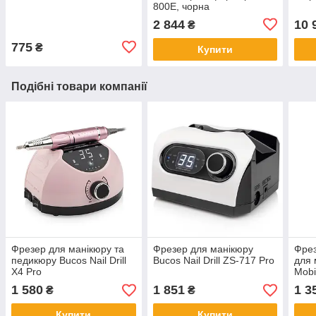
800E, чорна
2 844
10 
₴
775
₴
Купити
Подібні товари компанії
Фрезер для манікюру та
Фрезер для манікюру
Фрез
педикюру Bucos Nail Drill
Bucos Nail Drill ZS-717 Pro
для 
X4 Pro
Mobi
1 580
1 851
1 3
₴
₴
Купити
Купити