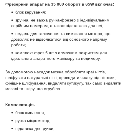
Фрезерний апарат на 35 000 оборотів 65W включає:
блок керування;
зручна, не важка ручка-фрезер з індивідуальним
серійним номером, а також підставкою для неї;
педаль для включення та вимикання мотора, що
дозволяє не відволікатися від основного напряму
роботи;
комплект фрез 6 шт з алмазним покриттям для
ідеального апаратного манікюру та педикюру.
За допомогою насадок можна обробляти краї нігтів,
шліфувати натуральні нігті, проводити чистку під нігтями,
фінішне шліфування, видаляти кутикулу, так само видаляти
мозолі та шкіру, що огрубіла.
Комплектація:
блок живлення;
ручка мікромотор;
підставка для ручки;