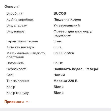
Основні
Виробник
BUCOS
Країна виробник
Південна Корея
Вид апарату
Універсальний
Вид товару
Фрезер для манікюру/
педикюру
Гарантійний термін
3 міс
Кількість насадок
6 шт.
Максимальна швидкість
35000 об/хв
обертання
Потужність
65 Вт
Особливості
Наявність педалі, Реверс
Стан
Новий
Тип живлення
Мережа 220 В
Колір
Білий
Колір корпусу
Білий
Приховати