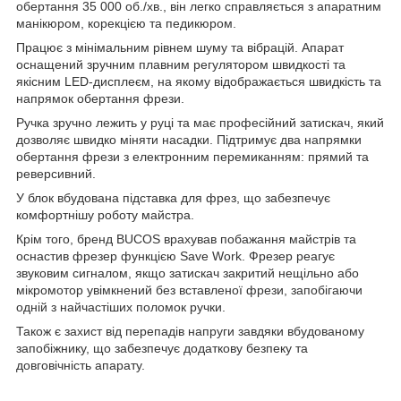
обертання 35 000 об./хв., він легко справляється з апаратним
манікюром, корекцією та педикюром.
Працює з мінімальним рівнем шуму та вібрацій. Апарат
оснащений зручним плавним регулятором швидкості та
якісним LED-дисплеєм, на якому відображається швидкість та
напрямок обертання фрези.
Ручка зручно лежить у руці та має професійний затискач, який
дозволяє швидко міняти насадки. Підтримує два напрямки
обертання фрези з електронним перемиканням: прямий та
реверсивний.
У блок вбудована підставка для фрез, що забезпечує
комфортнішу роботу майстра.
Крім того, бренд BUCOS врахував побажання майстрів та
оснастив фрезер функцією Save Work. Фрезер реагує
звуковим сигналом, якщо затискач закритий нещільно або
мікромотор увімкнений без вставленої фрези, запобігаючи
одній з найчастіших поломок ручки.
Також є захист від перепадів напруги завдяки вбудованому
запобіжнику, що забезпечує додаткову безпеку та
довговічність апарату.