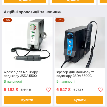
Акційні пропозиції та новинки
–8%
–3%
Фрезер для манікюру і
Фрезер для манікюру та
педикюру JSDA 5500
педикюру JSDA 5500C
В наявності
В наявності
5 192
6 547
₴
₴
5 644 ₴
6 773 ₴
Купити
Купити