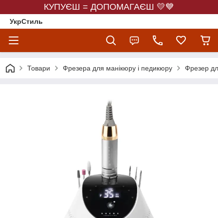
КУПУЄШ = ДОПОМАГАЄШ 💛💙
УкрСтиль
Товари
Фрезера для манікюру і педикюру
Фрезер для