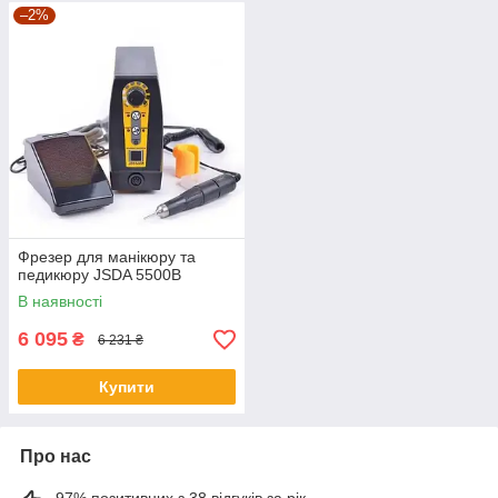
–2%
Фрезер для манікюру та
педикюру JSDA 5500В
В наявності
6 095
₴
6 231 ₴
Купити
Про нас