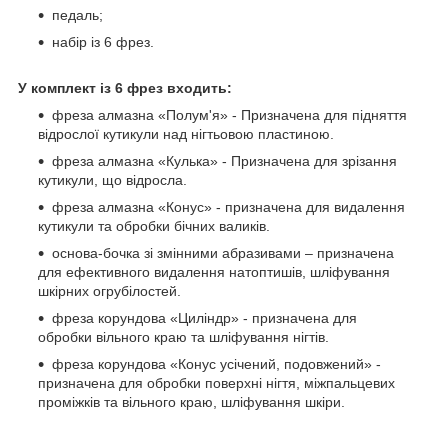
педаль;
набір із 6 фрез.
У комплект із 6 фрез входить:
фреза алмазна «Полум'я» - Призначена для підняття
відрослої кутикули над нігтьовою пластиною.
фреза алмазна «Кулька» - Призначена для зрізання
кутикули, що відросла.
фреза алмазна «Конус» - призначена для видалення
кутикули та обробки бічних валиків.
основа-бочка зі змінними абразивами – призначена
для ефективного видалення натоптишів, шліфування
шкірних огрубілостей.
фреза корундова «Циліндр» - призначена для
обробки вільного краю та шліфування нігтів.
фреза корундова «Конус усічений, подовжений» -
призначена для обробки поверхні нігтя, міжпальцевих
проміжків та вільного краю, шліфування шкіри.