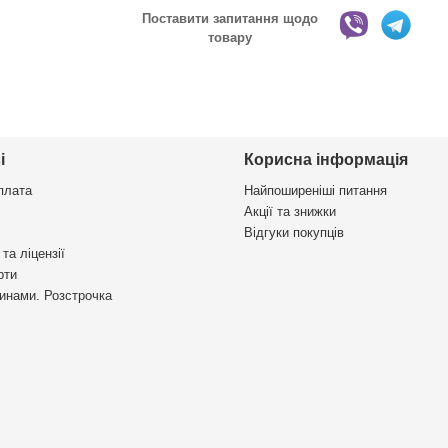
Поставити запитання щодо
товару
і
Корисна інформація
плата
Найпоширеніші питання
Акції та знижки
Відгуки покупців
та ліцензії
рти
инами. Розстрочка