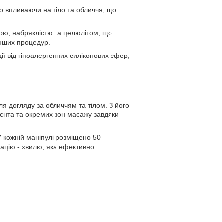
о впливаючи на тіло та обличчя, що
ою, набряклістю та целюлітом, що
інших процедур.
ії від гіпоалергенних силіконових сфер,
я догляду за обличчям та тілом. З його
ієнта та окремих зон масажу завдяки
 кожній маніпулі розміщено 50
рацію - хвилю, яка ефективно