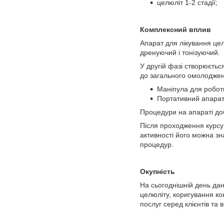
целюліт 1-2 стадії;
Комплексний вплив
Апарат для лікування це
дренуючий і тонізуючий.
У другій фазі створюєтьс
до загального омолоджен
Маніпула для робот
Портативний апарат
Процедури на апараті д
Після проходження курсу
активності його можна зн
процедур.
Окупність
На сьогоднішній день да
целюліту, коригування ко
послуг серед клієнтів та 