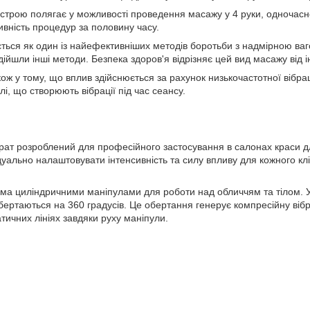
строю полягає у можливості проведення масажу у 4 руки, одночасн
вність процедур за половину часу.
ться як один із найефективніших методів боротьби з надмірною ваг
ідійшли інші методи. Безпека здоров'я відрізняє цей вид масажу від 
кож у тому, що вплив здійснюється за рахунок низькочастотної вібрац
і, що створюють вібрації під час сеансу.
рат розроблений для професійного застосування в салонах краси дл
уально налаштовувати інтенсивність та силу впливу для кожного кл
ма циліндричними маніпулами для роботи над обличчям та тілом. У
бертаються на 360 градусів. Це обертання генерує компресійну віб
тичних лініях завдяки руху маніпули.