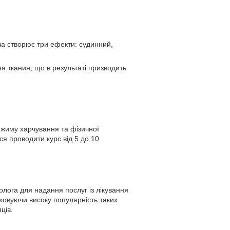
а створює три ефекти: судинний,
я тканин, що в результаті призводить
ежиму харчування та фізичної
я проводити курс від 5 до 10
ога для надання послуг із лікування
аховуючи високу популярність таких
ців.