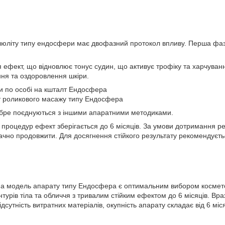
люліту типу ендосфери має двофазний протокол впливу. Перша фаз
я ефект, що відновлює тонус судин, що активує трофіку та харчуванн
ня та оздоровлення шкіри.
и по особі на кшталт Ендосфера
 роликового масажу типу Ендосфера
обре поєднуються з іншими апаратними методиками.
 процедур ефект зберігається до 6 місяців. За умови дотримання р
ачно продовжити. Для досягнення стійкого результату рекомендуєтьс
на модель апарату типу Ендосфера є оптимальним вибором косметол
нтурів тіла та обличчя з тривалим стійким ефектом до 6 місяців. Вр
відсутність витратних матеріалів, окупність апарату складає від 6 міся