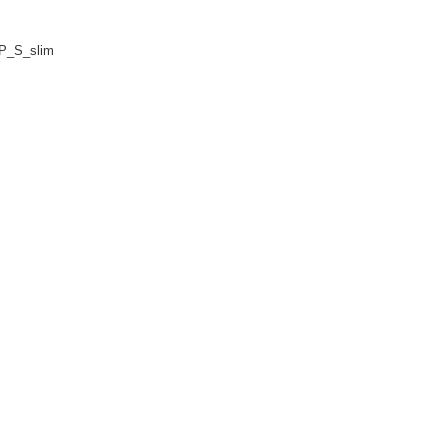
P_S_slim