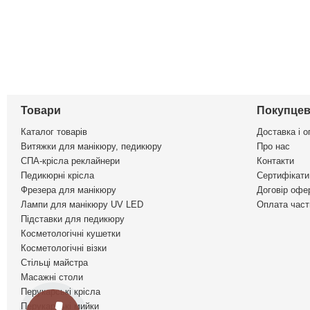
Товари
Покупцев
Каталог товарів
Доставка і о
Витяжки для манікюру, педикюру
Про нас
СПА-крісла реклайнери
Контакти
Педикюрні крісла
Сертифікати 
Фрезера для манікюру
Договір офе
Лампи для манікюру UV LED
Оплата част
Підставки для педикюру
Косметологічні кушетки
Косметологічні візки
Стільці майстра
Масажні столи
Перукарські крісла
Перукарські мийки