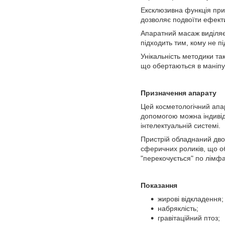
Ексклюзивна функція при
дозволяє подвоїти ефекти
Апаратний масаж виділяє
підходить тим, кому не п
Унікальність методики та
що обертаються в маніпул
Призначення апарату
Цей косметологічний апа
допомогою можна індивід
інтелектуальній системі.
Пристрій обладнаний дво
сферичних роликів, що о
"перекочується" по лімфа
Показання
жирові відкладення;
набряклість;
гравітаційний птоз;