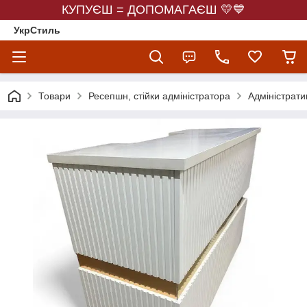
КУПУЄШ = ДОПОМАГАЄШ 💛💙
УкрСтиль
Товари
Ресепшн, стійки адміністратора
Адміністрати