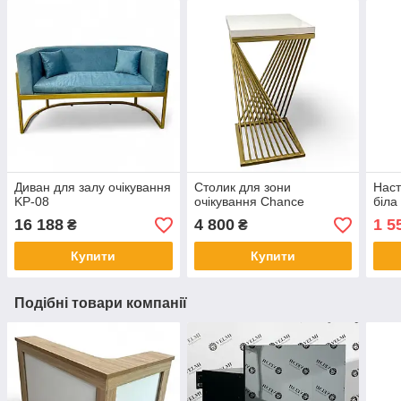
Диван для залу очікування
Столик для зони
Наст
KP-08
очікування Chance
біла
16 188
4 800
1 5
₴
₴
Купити
Купити
Подібні товари компанії