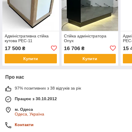
Адміністративна стійка
Стійка адміністратора
Адмі
кутова PEC-11
Onyx
PEC
17 500
16 706
15 
₴
₴
Купити
Купити
Про нас
97% позитивних з 38 відгуків за рік
Працює з 30.10.2012
м. Одеса
Одеса, Україна
Контакти