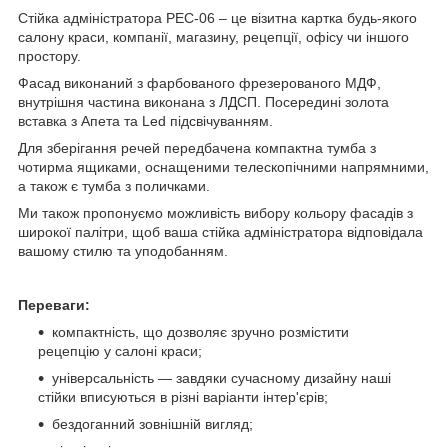
Стійка адміністратора PEC-06 – це візитна картка будь-якого
салону краси, компанії, магазину, рецепції, офісу чи іншого
простору.
Фасад виконаний з фарбованого фрезерованого МДФ,
внутрішня частина виконана з ЛДСП. Посередині золота
вставка з Апета та Led підсвічуванням.
Для зберігання речей передбачена компактна тумба з
чотирма ящиками, оснащеними телескопічними напрямними,
а також є тумба з поличками.
Ми також пропонуємо можливість вибору кольору фасадів з
широкої палітри, щоб ваша стійка адміністратора відповідала
вашому стилю та уподобанням.
Переваги:
компактність, що дозволяє зручно розмістити
рецепцію у салоні краси;
універсальність — завдяки сучасному дизайну наші
стійки вписуються в різні варіанти інтер'єрів;
бездоганний зовнішній вигляд;