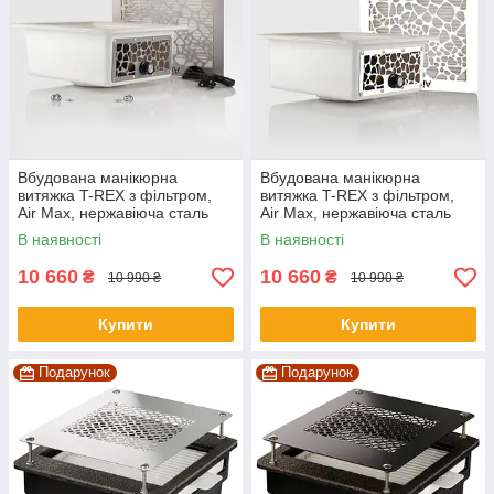
Вбудована манікюрна
Вбудована манікюрна
витяжка T-REX з фільтром,
витяжка T-REX з фільтром,
Air Max, нержавіюча сталь
Air Max, нержавіюча сталь
White
В наявності
В наявності
10 660
10 660
₴
₴
10 990 ₴
10 990 ₴
Купити
Купити
Подарунок
Подарунок