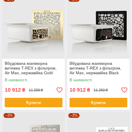
Вбудована манікюрна
Вбудована манікюрна
витяжка T-REX з фільтром,
витяжка T-REX з фільтром,
Air Max, нержавійка Gold
Air Max, нержавійка Black
В наявності
В наявності
10 912
10 912
₴
₴
11 250 ₴
11 250 ₴
Купити
Купити
–3%
–3%