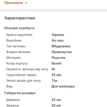
Приховати
Характеристики
Основні атрибути
Країна виробник
Україна
Виробник
Air max
Тип витяжки
Вбудована
Форма витяжки
Прямокутна
Матеріал
Пластик
Колір корпусу
Білий
Наявність фільтра від пилу
Ні
Гарантійний термін
24 міс
Змінні мішки для пилу
Так
Вид
Для манікюра
Габаритні розміри
Довжина
23 см
Ширина
23 см