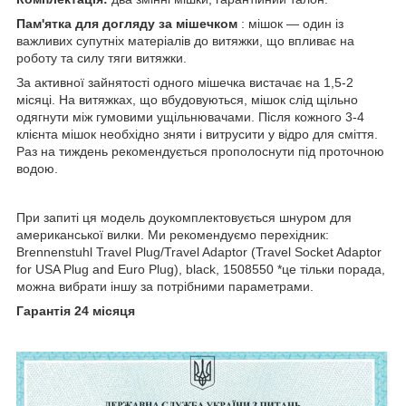
Пам'ятка для догляду за мішечком
: мішок — один із
важливих супутніх матеріалів до витяжки, що впливає на
роботу та силу тяги витяжки.
За активної зайнятості одного мішечка вистачає на 1,5-2
місяці. На витяжках, що вбудовуються, мішок слід щільно
одягнути між гумовими ущільнювачами. Після кожного 3-4
клієнта мішок необхідно зняти і витрусити у відро для сміття.
Раз на тиждень рекомендується прополоснути під проточною
водою.
При запиті ця модель доукомплектовується шнуром для
американської вилки. Ми рекомендуємо перехідник:
Brennenstuhl Travel Plug/Travel Adaptor (Travel Socket Adaptor
for USA Plug and Euro Plug), black, 1508550 *це тільки порада,
можна вибрати іншу за потрібними параметрами.
Гарантія 24 місяця