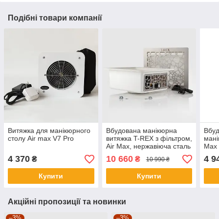
Подібні товари компанії
Витяжка для манікюрного
Вбудована манікюрна
Вбуд
столу Air max V7 Pro
витяжка T-REX з фільтром,
мані
Air Max, нержавіюча сталь
Max 
нерж
4 370
10 660
4 9
₴
₴
10 990 ₴
Купити
Купити
Акційні пропозиції та новинки
–3%
–3%