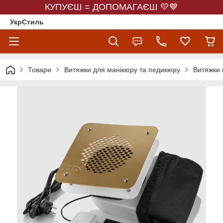
КУПУЄШ = ДОПОМАГАЄШ 💛💙
УкрСтиль
Товари
Витяжки для манікюру та педикюру
Витяжки в