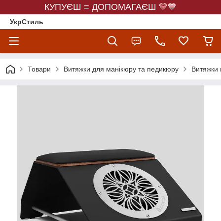
КУПУЄШ = ДОПОМАГАЄШ 💛💙
УкрСтиль
Товари
Витяжки для манікюру та педикюру
Витяжки 