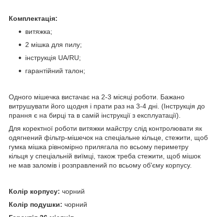
Комплектація:
витяжка;
2 мішка для пилу;
інструкція UA/RU;
гарантійний талон;
Одного мішечка вистачає на 2-3 місяці роботи. Бажано
витрушувати його щодня і прати раз на 3-4 дні. (Інструкція до
прання є на бирці та в самій інструкції з експлуатації).
Для коректної роботи витяжки майстру слід контролювати як
одягнений фільтр-мішечок на спеціальне кільце, стежити, щоб
гумка мішка рівномірно прилягала по всьому периметру
кільця у спеціальній виїмці, також треба стежити, щоб мішок
не мав заломів і розправлений по всьому об'єму корпусу.
Колір корпусу:
чорний
Колір подушки:
чорний