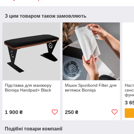
З цим товаром також замовляють
Підставка для манікюру
Мішок Spunbond Filter для
Наст
Bioniqa Handpad+ Black
витяжок Bioniqa
сенс
функ
пове
3 6
регу
LED
1 900
250
₴
₴
Подібні товари компанії