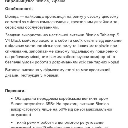
Виробництво:
Bioniqa,
Україна
Особливості:
Bioniqa — найкраща пропозиція на ринку у своєму ціновому
сегменті за якістю комплектуючих, креативним дизайном та
сервісним обслуговуванням.
Завдяки використанню настільної витяжки Bioniqa Tabletop S
V4 Black майстер захистить себе та своїх клієнтів від вдихання
шкідливих частинок нігтьового пилу та інших матеріалів при
спилюванні, запобігатиме їхньому подальшому поширенню
на робочому місці, тим самим забезпечуючи комфортні та
безпечні умови роботи з дотриманням усіх санітарних норм!
Витяжка виконана у фірмовому стилі та має креативний
дизайн. Інструкція 3 мовами.
Переваги:
Обладнана передовим корейським вентилятором
Sunon потужністю 65Вт. На практиці витяжки Bioniqa
використовують лише на 50% від їхньої максимальної
потужності.
Тихий режим роботи з допомогою регулювання
потужності, у своїй зберігає продуктивність навіть за