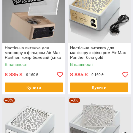
Настільна витяжка для
Настільна витяжка для
манікюру з фільтром Air Max
манікюру з фільтром Air Max
Panther, колір бежевий (сітка
Panther біла gold
чорна)
В наявності
В наявності
8 885
8 885
₴
₴
9 160 ₴
9 160 ₴
Купити
Купити
–3%
–3%