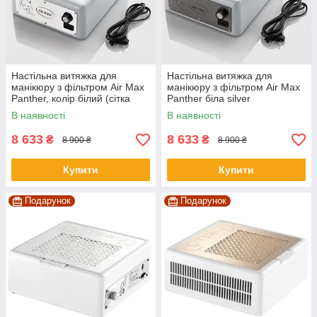
Настільна витяжка для
Настільна витяжка для
манікюру з фільтром Air Max
манікюру з фільтром Air Max
Panther, колір білий (сітка
Panther біла silver
біла)
В наявності
В наявності
8 633
8 633
₴
₴
8 900 ₴
8 900 ₴
Купити
Купити
Подарунок
Подарунок