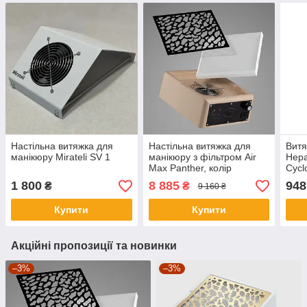
Настільна витяжка для
Настільна витяжка для
Витя
манікюру Mirateli SV 1
манікюру з фільтром Air
Hepa
Max Panther, колір
Cycl
бежевий (сітка чорна)
(ори
1 800
8 885
948
₴
₴
9 160 ₴
Купити
Купити
Акційні пропозиції та новинки
–3%
–3%