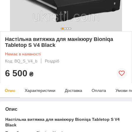
Настільна витяжка для манікюру Bioniqa
Tabletop S V4 Black
Немає в наявності
Код: BQ_S_V4_b
Роздріб
6 500
₴
Опис
Характеристики
Доставка
Оплата
Умови п
Опис
Настільна витяжка для манікюру Bioniqa Tabletop S V4
Black