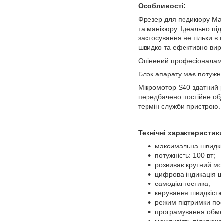
Особливості:
Фрезер для педикюру Mar
та манікюру. Ідеально пі
застосування не тільки в 
швидко та ефективно вирі
Оцінений професіоналами в
Блок апарату має потужні
Мікромотор S40 здатний р
передбачено постійне об
термін служби пристрою.
Технічні характеристик
максимальна швидкіс
потужність: 100 вт;
розвиває крутний мом
цифрова індикація 
самодіагностика;
керування швидкістю
режим підтримки пос
програмування обме