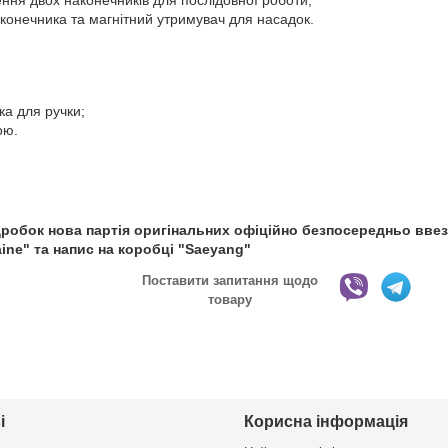
ння двох наконечників для послідовної роботи;
конечника та магнітний утримувач для насадок.
ка для ручки;
ою.
дробок нова партія оригінальних офіційно безпосередньо ввез
ine" та напис на коробці "Saeyang"
Поставити запитання щодо
товару
і
Корисна інформація