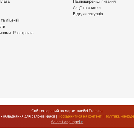
плата
Найпоширеніші питання
Акції та знижки
Відгуки покупців
та ліцензії
рти
инами. Розстрочка
Сайт створений на маркетплейсі
Prom.ua
УкрСтиль - обладнання для салонів краси |
Поскаржитися на контент
|
Політика конфіде
Select Language
▼