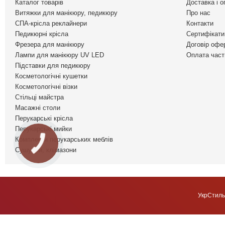
Каталог товарів
Доставка і о
Витяжки для манікюру, педикюру
Про нас
СПА-крісла реклайнери
Контакти
Педикюрні крісла
Сертифікати 
Фрезера для манікюру
Договір офе
Лампи для манікюру UV LED
Оплата част
Підставки для педикюру
Косметологічні кушетки
Косметологічні візки
Стільці майстра
Масажні столи
Перукарські крісла
Перукарські мийки
Комплекти перукарських меблів
Сушуари, клімазони