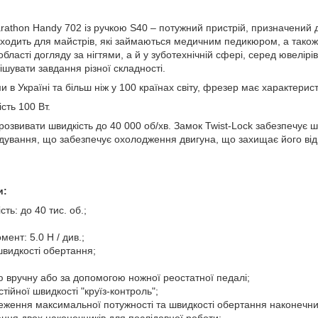
athon Handy 702 із ручкою S40 – потужний пристрій, призначений
дходить для майстрів, які займаються медичним педикюром, а також 
області догляду за нігтями, а й у зуботехнічній сфері, серед ювелір
шувати завдання різної складності.
 Україні та більш ніж у 100 країнах світу, фрезер має характеристи
сть 100 Вт.
озвивати швидкість до 40 000 об/хв. Замок Twist-Lock забезпечує ш
дування, що забезпечує охолодження двигуна, що захищає його від 
и:
ть: до 40 тис. об.;
ент: 5.0 Н / див.;
швидкості обертання;
 вручну або за допомогою ножної реостатної педалі;
тійної швидкості "круїз-контроль";
ження максимальної потужності та швидкості обертання наконечни