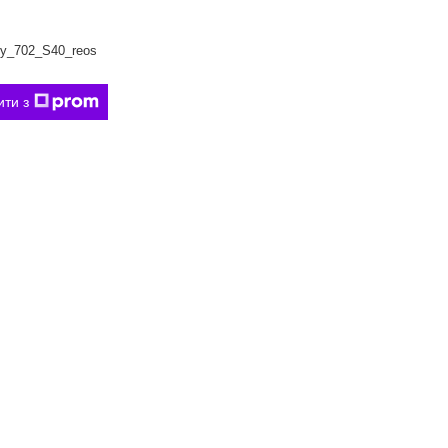
y_702_S40_reos
ити з