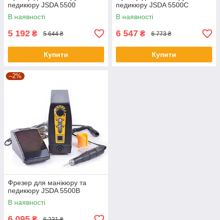
педикюру JSDA 5500
педикюру JSDA 5500C
В наявності
В наявності
5 192
6 547
₴
₴
5 644 ₴
6 773 ₴
Купити
Купити
–2%
Фрезер для манікюру та
педикюру JSDA 5500В
В наявності
6 095
₴
6 231 ₴