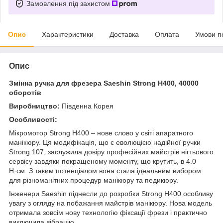
Замовлення під захистом
Опис
Характеристики
Доставка
Оплата
Умови п
Опис
Змінна ручка для фрезера Saeshin Strong H400, 40000
оборотів
Виробництво:
Південна Корея
Особливості:
Мікромотор Strong H400 – нове слово у світі апаратного
манікюру. Ця модифікація, що є еволюцією надійної ручки
Strong 107, заслужила довіру професійних майстрів нігтьового
сервісу завдяки покращеному моменту, що крутить, в 4.0
Н·см. З таким потенціалом вона стала ідеальним вибором
для різноманітних процедур манікюру та педикюру.
Інженери Saeshin піднесли до розробки Strong H400 особливу
увагу з огляду на побажання майстрів манікюру. Нова модель
отримала зовсім нову технологію фіксації фрези і практично
виключила вібрацію.