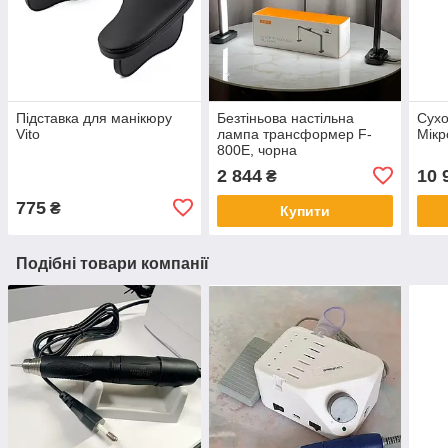
Підставка для манікюру
Безтіньова настільна
Сух
Vito
лампа трансформер F-
Мікр
800E, чорна
2 844
10 
₴
775
₴
Купити
Подібні товари компанії