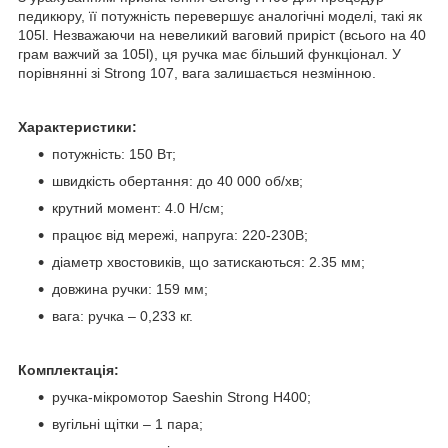
педикюру, її потужність перевершує аналогічні моделі, такі як
105l. Незважаючи на невеликий ваговий приріст (всього на 40
грам важчий за 105l), ця ручка має більший функціонал. У
порівнянні зі Strong 107, вага залишається незмінною.
Характеристики:
потужність: 150 Вт;
швидкість обертання: до 40 000 об/хв;
крутний момент: 4.0 Н/см;
працює від мережі, напруга: 220-230В;
діаметр хвостовиків, що затискаються: 2.35 мм;
довжина ручки: 159 мм;
вага: ручка – 0,233 кг.
Комплектація:
ручка-мікромотор Saeshin Strong H400;
вугільні щітки – 1 пара;