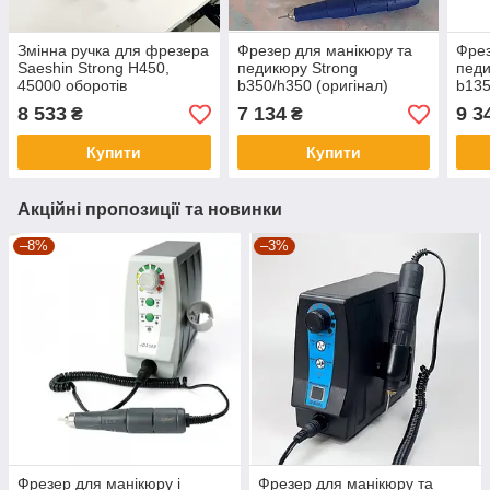
Змінна ручка для фрезера
Фрезер для манікюру та
Фрез
Saeshin Strong H450,
педикюру Strong
педи
45000 оборотів
b350/h350 (оригінал)
b135
8 533
7 134
9 3
₴
₴
Купити
Купити
Акційні пропозиції та новинки
–8%
–3%
Фрезер для манікюру і
Фрезер для манікюру та