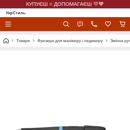
КУПУЄШ = ДОПОМАГАЄШ 💛💙
УкрСтиль
Товари
Фрезера для манікюру і педикюру
Змінна ру