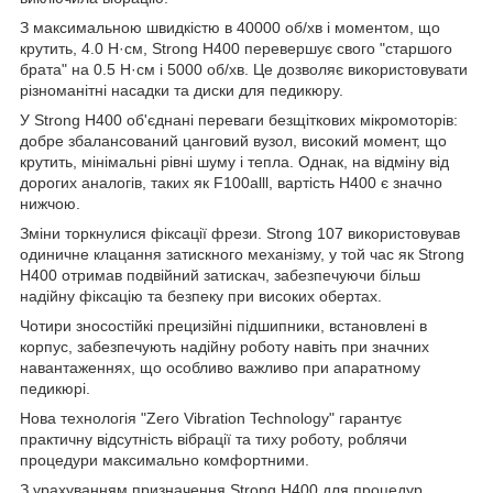
З максимальною швидкістю в 40000 об/хв і моментом, що
крутить, 4.0 Н·см, Strong H400 перевершує свого "старшого
брата" на 0.5 Н·см і 5000 об/хв. Це дозволяє використовувати
різноманітні насадки та диски для педикюру.
У Strong H400 об'єднані переваги безщіткових мікромоторів:
добре збалансований цанговий вузол, високий момент, що
крутить, мінімальні рівні шуму і тепла. Однак, на відміну від
дорогих аналогів, таких як F100alll, вартість H400 є значно
нижчою.
Зміни торкнулися фіксації фрези. Strong 107 використовував
одиничне клацання затискного механізму, у той час як Strong
H400 отримав подвійний затискач, забезпечуючи більш
надійну фіксацію та безпеку при високих обертах.
Чотири зносостійкі прецизійні підшипники, встановлені в
корпус, забезпечують надійну роботу навіть при значних
навантаженнях, що особливо важливо при апаратному
педикюрі.
Нова технологія "Zero Vibration Technology" гарантує
практичну відсутність вібрації та тиху роботу, роблячи
процедури максимально комфортними.
З урахуванням призначення Strong H400 для процедур