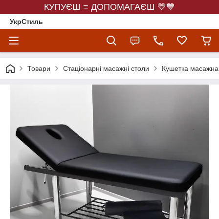
КУПУЄШ = ДОПОМАГАЄШ 💛💙
УкрСтиль
Товари
Стаціонарні масажні столи
Кушетка масажна 