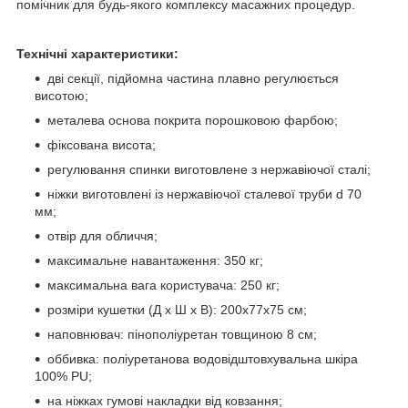
помічник для будь-якого комплексу масажних процедур.
Технічні характеристики:
дві секції, підйомна частина плавно регулюється
висотою;
металева основа покрита порошковою фарбою;
фіксована висота;
регулювання спинки виготовлене з нержавіючої сталі;
ніжки виготовлені із нержавіючої сталевої труби d 70
мм;
отвір для обличчя;
максимальне навантаження: 350 кг;
максимальна вага користувача: 250 кг;
розміри кушетки (Д х Ш х В): 200х77х75 см;
наповнювач: пінополіуретан товщиною 8 см;
оббивка: поліуретанова водовідштовхувальна шкіра
100% PU;
на ніжках гумові накладки від ковзання;