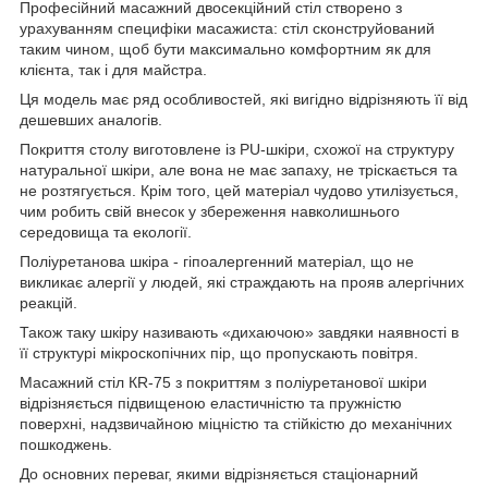
Професійний масажний двосекційний стіл створено з
урахуванням специфіки масажиста: стіл сконструйований
таким чином, щоб бути максимально комфортним як для
клієнта, так і для майстра.
Ця модель має ряд особливостей, які вигідно відрізняють її від
дешевших аналогів.
Покриття столу виготовлене із PU-шкіри, схожої на структуру
натуральної шкіри, але вона не має запаху, не тріскається та
не розтягується. Крім того, цей матеріал чудово утилізується,
чим робить свій внесок у збереження навколишнього
середовища та екології.
Поліуретанова шкіра - гіпоалергенний матеріал, що не
викликає алергії у людей, які страждають на прояв алергічних
реакцій.
Також таку шкіру називають «дихаючою» завдяки наявності в
її структурі мікроскопічних пір, що пропускають повітря.
Масажний стіл КR-75 з покриттям з поліуретанової шкіри
відрізняється підвищеною еластичністю та пружністю
поверхні, надзвичайною міцністю та стійкістю до механічних
пошкоджень.
До основних переваг, якими відрізняється стаціонарний