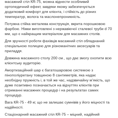
масажний стіл КR-75, можна віднести особливий
ортопедичний ефект, завдяки якому забезпечується
додатковий комфорт для клієнта, і стійкість до різних
температур, волога та маслонепроникність.
Потужна стійка металева конструкція, вкрита порошковою
фарбою. Ніжки виготовлені з нержавіючої сталевої труби d 70
мм, що є найкращим матеріалом для масажних столів.
Для зручності роботи фахівців масажний стіл обладнаний
спеціальною полицею для різноманітних аксесуарів та
приладдя.
Довжина масажного столу 200 см., що дає змогу охопити всю
клієнтську аудиторію.
Амортизаційний шар є багатошаровою системою з
пінополіуретану товщиною 8 сантиметрів, яка надає
необхідну пружність і, в той же час, надзвичайну м'якість, що
дуже позитивно позначається на відчуттях клієнтів при
отриманні масажних процедур і на результатах самих
процедур.
Вага КR-75 - 49 кг, що не залишає сумнівів у його міцності та
надійності.
Стаціонарний масажний стіл КR-75 – міцний, надійний