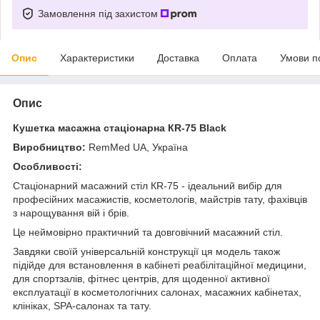
Замовлення під захистом
Опис
Характеристики
Доставка
Оплата
Умови п
Опис
Кушетка масажна стаціонарна КR-75 Black
Виробництво:
RemMed UA, Україна
Особливості:
Стаціонарний масажний стіл КR-75 - ідеальний вибір для
професійних масажистів, косметологів, майстрів тату, фахівців
з нарощування вій і брів.
Це неймовірно практичний та довговічний масажний стіл.
Завдяки своїй універсальній конструкції ця модель також
підійде для встановлення в кабінеті реабілітаційної медицини,
для спортзалів, фітнес центрів, для щоденної активної
експлуатації в косметологічних салонах, масажних кабінетах,
клініках, SPA-салонах та тату.