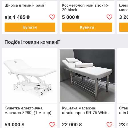
Ширма в темній рамі
Косметологічний візок R-
Елек
20 black
маса
4 485
5 000
3 2
від
₴
₴
Купити
Купити
Подібні товари компанії
Кушетка електрична
Кушетка масажна
Стац
масажна 8280, (1 мотор)
стаціонарна КR-75 White
стіл
59 000
22 000
23 
₴
₴