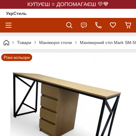
КУПУЄШ = ДОПОМАГАЄШ 💛💙
УкрСтиль
Товари
Манікюрні столи
Манікюрний стіл Mark SM-5
Різні кольори