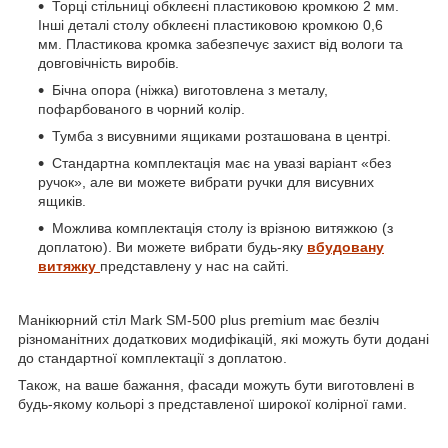
Торці стільниці обклеєні пластиковою кромкою 2 мм.
Інші деталі столу обклеєні пластиковою кромкою 0,6
мм. Пластикова кромка забезпечує захист від вологи та
довговічність виробів.
Бічна опора (ніжка) виготовлена з металу,
пофарбованого в чорний колір.
Тумба з висувними ящиками розташована в центрі.
Стандартна комплектація має на увазі варіант «без
ручок», але ви можете вибрати ручки для висувних
ящиків.
Можлива комплектація столу із врізною витяжкою (з
доплатою). Ви можете вибрати будь-яку
вбудовану
витяжку
представлену у нас на сайті.
Манікюрний стіл Mark SM-500 plus premium має безліч
різноманітних додаткових модифікацій, які можуть бути додані
до стандартної комплектації з доплатою.
Також, на ваше бажання, фасади можуть бути виготовлені в
будь-якому кольорі з представленої широкої колірної гами.