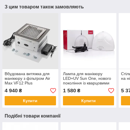
З цим товаром також замовляють
Вбудована витяжка для
Лампа для манікюру
Стіл
манікюру з фільтром Air
LED+UV Sun One, нового
на н
Max VF12 Plus
покоління із кварцовими
нержавіюча сталь
діодами, 48Вт оригінал
4 940
1 580
5 3
₴
₴
Купити
Купити
Подібні товари компанії