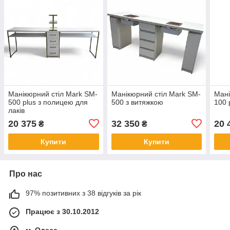
Манікюрний стіл Mark SM-
Манікюрний стіл Mark SM-
Мані
500 plus з полицею для
500 з витяжкою
100 
лаків
20 375
32 350
20 
₴
₴
Купити
Купити
Про нас
97% позитивних з 38 відгуків за рік
Працює з 30.10.2012
м. Одеса