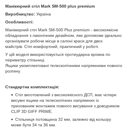
Манікюрний стіл Mark SM-500 plus premium
Виробництво:
Україна
Особливості:
Манікюрний стіл Mark SM-500 Plus premium - високоякісне
обладнання з лаконічним дизайном, яке допоможе ідеально
організувати робоче місце в салоні краси для двох
майстрів. Стіл комфортний, практичний у роботі.
У цій моделі використовується протиударна кромка по
периметру стільниці.
Ящики укомплектовані телескопічними напрямними повного
розтину.
Стандартна комплектація:
Стіл виготовлений з високоякісного ДСП, має чотири
висувні ящики на телескопічних напрямних із
прихованим монтажем повного висування з доводчиком
CLIP 3D GIFF PRIME.
Стільниця потовщена 32 мм, залежно від кольору
може бути 34 та 36 мм.