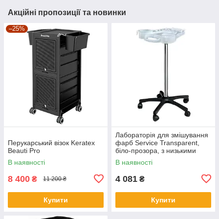
Акційні пропозиції та новинки
–25%
Лабораторія для змішування
Перукарський візок Keratex
фарб Service Transparent,
Beauti Pro
біло-прозора, з низькими
колесами
В наявності
В наявності
8 400
4 081
₴
₴
11 200 ₴
Купити
Купити