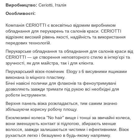
Виробництво:
Ceriotti, Італія
Особливості:
Компанія CERIOTTI є всесвітньо відомим виробником
обладнання для перукарень та салонів краси. CERIOTTI
відрізняє високий рівень якості, надійність та використання
передових технологій.
Перукарське обладнання та обладнання для салонів краси від
CERIOTTI — це створення неповторного стилю в інтер'єрі та
зручності, як для майстра, так і для клієнта.
Перукарський візок-помічник Elogy з 6 висувними ящиками
виконана із міцного пластику.
Бічні навісні полички для флаконів та феноутримувачі
дозволяють завжди тримати під рукою всі необхідні для
роботи інструменти.
Верхня панель візка розкладається, тим самим значно
збільшуючи корисну робочу площу.
Ексклюзивні колеса "No hair" вище і тонші за звичайні колеса,
вони зменшують контакт зі підлогою, збирають менше
волосся, завжди залишаються чистими і ефективними. Візок
рухається легко і безшумно в будь-якому напрямку.