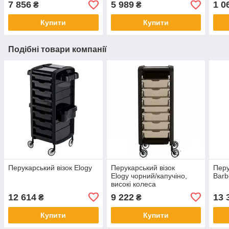
7 856
5 989
1 0
₴
₴
Купити
Купити
Подібні товари компанії
Перукарський візок Elogy
Перукарський візок
Перу
Elogy чорний/капучіно,
Barb
високі колеса
12 614
9 222
13 
₴
₴
Купити
Купити