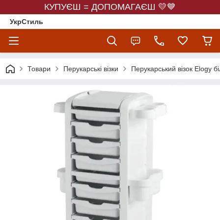
КУПУЄШ = ДОПОМАГАЄШ 💛💙
УкрСтиль
Товари
Перукарські візки
Перукарський візок Elogy б