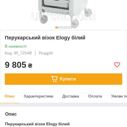
Перукарський візок Elogy білий
В наявності
Код: IR_7254B
Роздріб
9 805
₴
Купити
Опис
Характеристики
Доставка
Оплата
Умови п
Опис
Перукарський візок Elogy білий