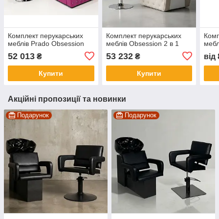
Комплект перукарських
Комплект перукарських
Комп
меблів Prado Obsession
меблів Obsession 2 в 1
мебл
52 013
53 232
₴
₴
від
Купити
Купити
Акційні пропозиції та новинки
Подарунок
Подарунок