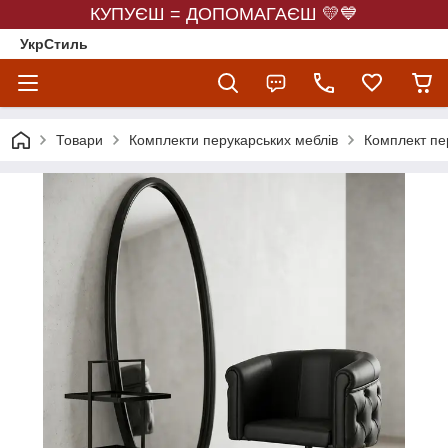
КУПУЄШ = ДОПОМАГАЄШ 💛💙
УкрСтиль
Товари
Комплекти перукарських меблів
Комплект пе