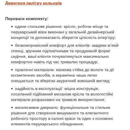
Дивитися палітру кольорів
Переваги комплекту:
єдине стильове рішення: крісло, робоче місце та
перукарський візок виконані у загальній дизайнерській
концепції та допомагають зберегти цілісність інтер'єру;
безкомпромісний комфорт для клієнтів: завдяки м'якій
спинці, зручним підлокітникам та продуманій формі
сидіння, ваші клієнти почуватимуться максимально
комфортно навіть під час тривалих процедур;
практичні матеріали: екокожа стійка до вологи та дії
косметичних засобів, а керамічна чаша легко
очищається та зберігає акуратний зовнішній вигляд;
надійність в експлуатації: міцна конструкція,
посилений підйомний механізм крісла та вологостійкі
матеріали розраховані на тривале використання;
ексклюзивне дзеркало: функціональне та стильне
рішення для створення вишуканого та елегантного
робочого простору в салоні краси та один з основних
елементів перукарського обладнання;