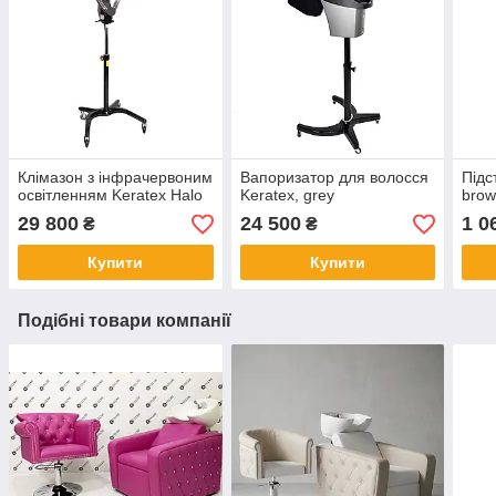
Клімазон з інфрачервоним
Вапоризатор для волосся
Підс
освітленням Keratex Halo
Keratex, grey
bro
29 800
24 500
1 0
₴
₴
Купити
Купити
Подібні товари компанії