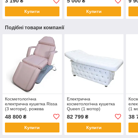
3 190
5 000
9 9
₴
₴
Купити
Купити
Подібні товари компанії
Косметологічна
Електрична
Косм
електрична кушетка Rissa
косметологічна кушетка
елек
(3 мотори), рожева
Queen (1 мотор)
(1 м
48 800
82 799
38 
₴
₴
Купити
Купити