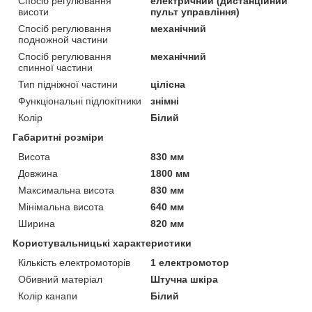
Спосіб регулювання
електричний (дистанційний
висоти
пульт управління)
Спосіб регулювання
механічний
подножной частини
Спосіб регулювання
механічний
спинної частини
Тип підніжної частини
цілісна
Функціональні підлокітники
знімні
Колір
Білий
Габаритні розміри
Висота
830 мм
Довжина
1800 мм
Максимальна висота
830 мм
Мінімальна висота
640 мм
Ширина
820 мм
Користувальницькі характеристики
Кількість електромоторів
1 електромотор
Обивний матеріал
Штучна шкіра
Колір канапи
Білий