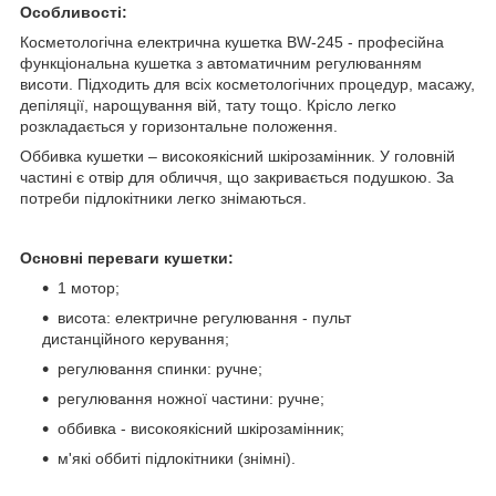
Особливості:
Косметологічна електрична кушетка BW-245 - професійна
функціональна кушетка з автоматичним регулюванням
висоти. Підходить для всіх косметологічних процедур, масажу,
депіляції, нарощування вій, тату тощо. Крісло легко
розкладається у горизонтальне положення.
Оббивка кушетки – високоякісний шкірозамінник. У головній
частині є отвір для обличчя, що закривається подушкою. За
потреби підлокітники легко знімаються.
Основні переваги кушетки:
1 мотор;
висота: електричне регулювання - пульт
дистанційного керування;
регулювання спинки: ручне;
регулювання ножної частини: ручне;
оббивка - високоякісний шкірозамінник;
м'які оббиті підлокітники (знімні).