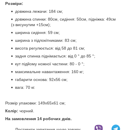
Розміри:
довжина лежачи: 184 см;
довжина спинки: 80см, сидіння: 50см, підніжка: 49см
(з висунутим +15см);
ширина сидіння: 59 см;
ширина з підлокітниками: 83 см;
висота регулюється: від 58 до 81 см;
задня спинка піднімається: від 0 ° до 85 °;
кут підйому ножної частини: 80 - 0 °;
максимальне навантаження: 160 кг;
габарити основа: 92x56 см;
вага: 70 кг.
Розмір упаковки: 149x65x61 см;
Колір:
чорний.
На замовлення 14 робочих днів.
Поставити запитання щодо товару