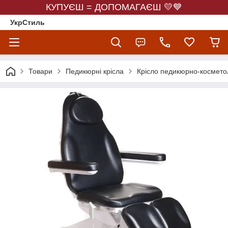
КУПУЄШ = ДОПОМАГАЄШ 💛💙
УкрСтиль
Товари
Педикюрні крісла
Крісло педикюрно-косметол