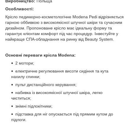
Виробництво:
Польща
Особливості:
Крісло педикюрно-косметологічне Modena Pedi відрізняється
гарною оббивкою з високоякісної штучної шкіри та сучасним
дизайном. Пропоноване крісло має ідеальну форму та
гарантує клієнтам комфорт під час процедур. Інвестуйте у
найкраще СПА-обладнання на ринку від Beauty System.
Основні переваги крісла Modena:
2 мотори;
електричне регулювання висоти сидіння та кута
нахилу спинки;
пульт дистанційного керування;
набивка із високоякісної штучної шкіра, легко
чиститься;
знімні підлокітники;
підставка для ніг опускається під прямим кутом до
підлоги.