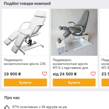
Подібні товари компанії
Педикюрно-
Педикюрно-
Пед
косметологічне крісло 235
косметологічне крісло
косм
КП-5 з підставкою для
КП-3
ванни
ван
19 900
24 500
23 
₴
від
₴
Купити
Купити
Про нас
97% позитивних з 38 відгуків за рік