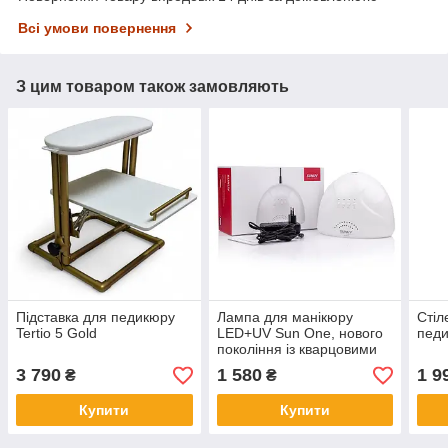
Всі умови повернення
З цим товаром також замовляють
Підставка для педикюру
Лампа для манікюру
Стіл
Tertio 5 Gold
LED+UV Sun One, нового
педи
покоління із кварцовими
діодами, 48Вт оригінал
3 790
1 580
1 9
₴
₴
Купити
Купити