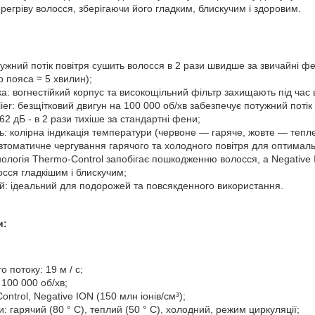
регріву волосся, зберігаючи його гладким, блискучим і здоровим.
ужний потік повітря сушить волосся в 2 рази швидше за звичайні фе
о пояса ≈ 5 хвилин);
: вогнестійкий корпус та високощільний фільтр захищають під час 
plier: безщітковий двигун на 100 000 об/хв забезпечує потужний потік 
62 дБ - в 2 рази тихіше за стандартні фени;
ль: колірна індикація температури (червоне — гаряче, жовте — тепл
втоматичне чергування гарячого та холодного повітря для оптималь
нологія Thermo-Control запобігає пошкодженню волосся, а Negative
осся гладкішим і блискучим;
ий: ідеальний для подорожей та повсякденного використання.
и:
о потоку: 19 м / с;
 100 000 об/хв;
ontrol, Negative ION (150 млн іонів/см³);
 гарячий (80 ° C), теплий (50 ° C), холодний, режим циркуляції;