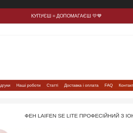
КУПУЄШ = ДОПОМАГАЄШ 💛💙
ідгуки
Наші роботи
Статті
Доставка і оплата
FAQ
Контак
ФЕН LAIFEN SE LITE ПРОФЕСІЙНИЙ З І