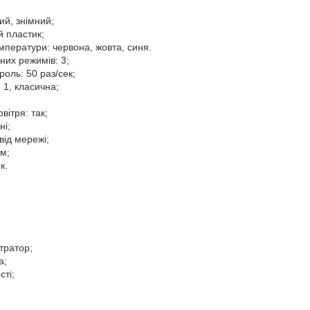
ий, знімний;
й пластик;
емператури: червона, жовта, синя.
них режимів: 3;
оль: 50 раз/сек;
 1, класична;
вітря: так;
ні;
від мережі;
м;
к.
тратор;
а;
сті;