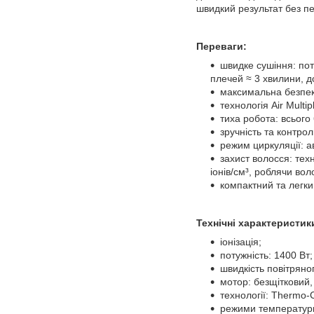
швидкий результат без пе
Переваги:
швидке сушіння: пот
плечей ≈ 3 хвилини, д
максимальна безпека
технологія Air Multi
тиха робота: всього 
зручність та контро
режим циркуляції: а
захист волосся: тех
іонів/см³, роблячи вол
компактний та легк
Технічні характеристик
іонізація;
потужність: 1400 Вт;
швидкість повітряног
мотор: безщітковий,
технології: Thermo-C
режими температури: