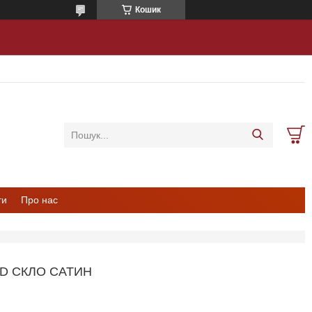
Кошик
ти
Про нас
D СКЛО САТИН