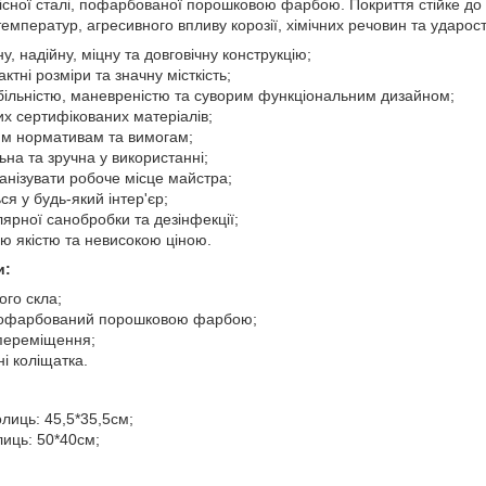
кісної сталі, пофарбованої порошковою фарбою. Покриття стійке до
емператур, агресивного впливу корозії, хімічних речовин та ударості
, надійну, міцну та довговічну конструкцію;
тні розміри та значну місткість;
більністю, маневреністю та суворим функціональним дизайном;
них сертифікованих матеріалів;
ним нормативам та вимогам;
ьна та зручна у використанні;
анізувати робоче місце майстра;
ся у будь-який інтер'єр;
ярної санобробки та дезінфекції;
ою якістю та невисокою ціною.
и:
ого скла;
пофарбований порошковою фарбою;
 переміщення;
і коліщатка.
олиць: 45,5*35,5см;
лиць: 50*40см;