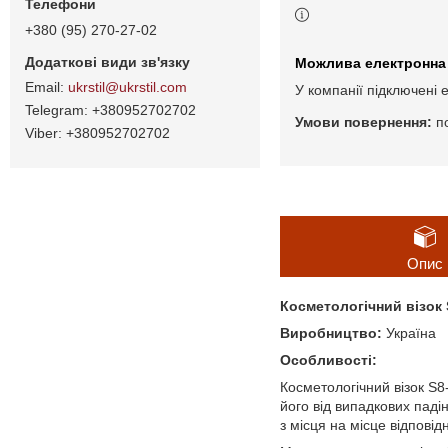
+380 (95) 270-27-02
ukrstil@ukrstil.com
У компанії підключені 
+380952702702
п
+380952702702
Опис
Косметологічний візок 
Виробництво:
Україна
Особливості:
Косметологічний візок S8
його від випадкових паді
з місця на місце відпові