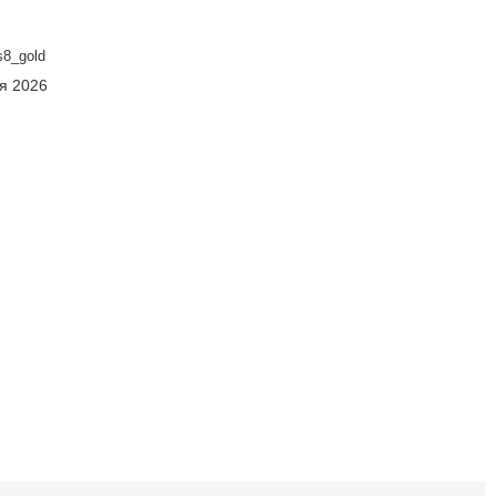
8_gold
ня 2026