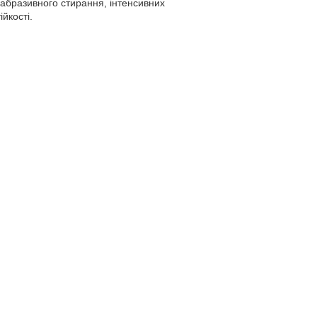
 абразивного стирання, інтенсивних
йкості.