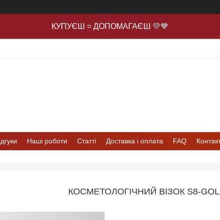
КУПУЄШ = ДОПОМАГАЄШ 💛💙
ідгуки
Наші роботи
Статті
Доставка і оплата
FAQ
Контак
КОСМЕТОЛОГІЧНИЙ ВІЗОК S8-GOL