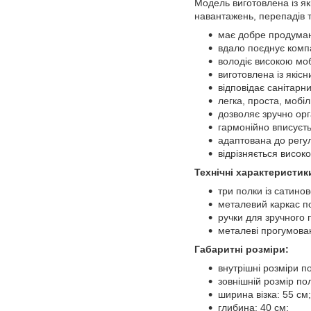
Модель виготовлена із я
навантажень, перепадів т
має добре продуману
вдало поєднує компак
володіє високою мо
виготовлена із якіс
відповідає санітар
легка, проста, мобіл
дозволяє зручно орг
гармонійно вписуєть
адаптована до регул
відрізняється висок
Технічні характеристик
три полки із сатинов
металевий каркас 
ручки для зручного
металеві прогумован
Габаритні розміри:
внутрішні розміри п
зовнішній розмір по
ширина візка: 55 см;
глибина: 40 см;