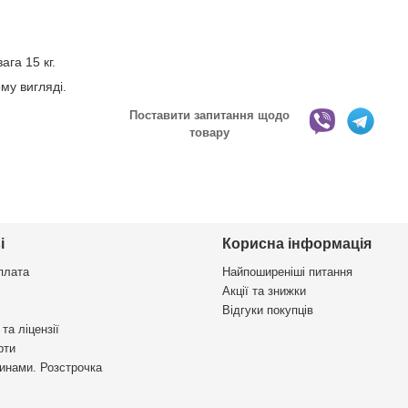
ага 15 кг.
му вигляді.
Поставити запитання щодо
товару
і
Корисна інформація
плата
Найпоширеніші питання
Акції та знижки
Відгуки покупців
та ліцензії
рти
инами. Розстрочка