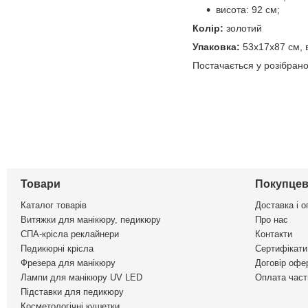
висота: 92 см;
Колір:
золотий
Упаковка:
53х17х87 см, в
Постачається у розібрано
Товари
Покупцев
Каталог товарів
Доставка і о
Витяжки для манікюру, педикюру
Про нас
СПА-крісла реклайнери
Контакти
Педикюрні крісла
Сертифікати 
Фрезера для манікюру
Договір офе
Лампи для манікюру UV LED
Оплата част
Підставки для педикюру
Косметологічні кушетки