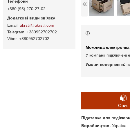
+380 (95) 270-27-02
ukrstil@ukrstil.com
+380952702702
+380952702702
У компанії підключені 
п
Опис
Підставка для педікюрн
Виробництво:
Україна