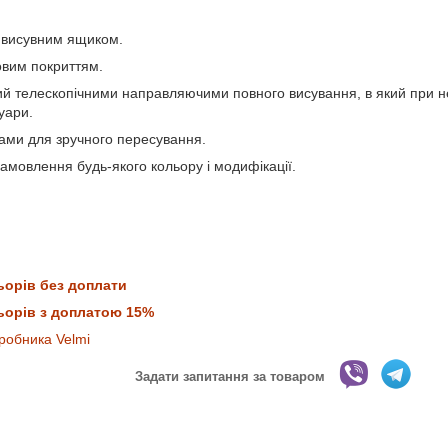
з висувним ящиком.
овим покриттям.
 телескопічними направляючими повного висування, в який при н
уари.
ами для зручного пересування.
амовлення будь-якого кольору і модифікації.
ьорів без доплати
ьорів з доплатою 15%
робника Velmi
Задати запитання за товаром