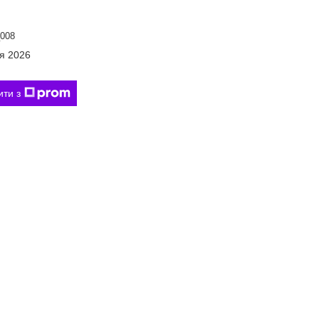
008
ня 2026
ити з