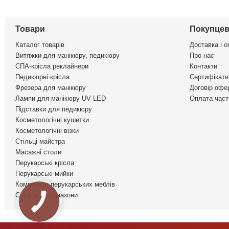
Товари
Покупцев
Каталог товарів
Доставка і о
Витяжки для манікюру, педикюру
Про нас
СПА-крісла реклайнери
Контакти
Педикюрні крісла
Сертифікати 
Фрезера для манікюру
Договір офе
Лампи для манікюру UV LED
Оплата част
Підставки для педикюру
Косметологічні кушетки
Косметологічні візки
Стільці майстра
Масажні столи
Перукарські крісла
Перукарські мийки
Комплекти перукарських меблів
Сушуари, клімазони