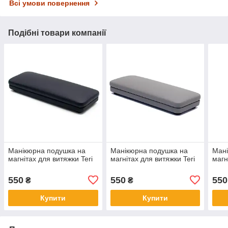
Всі умови повернення
Подібні товари компанії
Манікюрна подушка на
Манікюрна подушка на
Мані
магнітах для витяжки Teri
магнітах для витяжки Teri
магн
550
550
550
₴
₴
Купити
Купити