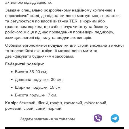
активною відвідуваністю.
Завдяки спеціально розробленому надійному кріпленню з
нержавіючої сталі, до підставки легко монтується, знімається
та регулюється по висоті витяжка TERI з чорним або
графітовим верхом, що забезпечує чистоту та безпеку
робочого місця під час проведення процедури педикюру,
захищає легені від пилу та шкідливих випарів.
Оббивка ергономічної подушечки для стопи виконана з якісної
та зносостійкої еко-шкіри, її можна легко мити та
дезінфікувати будь-якими засобами.
Габаритні розміри:
Висота 55-90 см;
Довжина подушки: 30 см;
Ширина подушки: 15 см;
Висота подушки: 7 см.
Колір:
бежевий, білий, графіт, кремовий, фіолетовий,
рожевий, сірий, синій, чорний.
Задати запитання за товаром