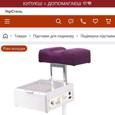
КУПУЄШ = ДОПОМАГАЄШ 💛💙
УкрСтиль
Товари
Підставки для педикюру
Педікюрна підставка
Різні кольори