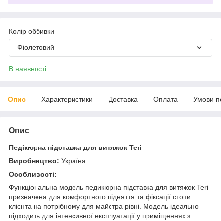
Колір оббивки
Фіолетовий
В наявності
Опис
Характеристики
Доставка
Оплата
Умови п
Опис
Педікюрна підставка для витяжок Teri
Виробництво:
Україна
Особливості:
Функціональна модель педикюрна підставка для витяжок Teri
призначена для комфортного підняття та фіксації стопи
клієнта на потрібному для майстра рівні. Модель ідеально
підходить для інтенсивної експлуатації у приміщеннях з