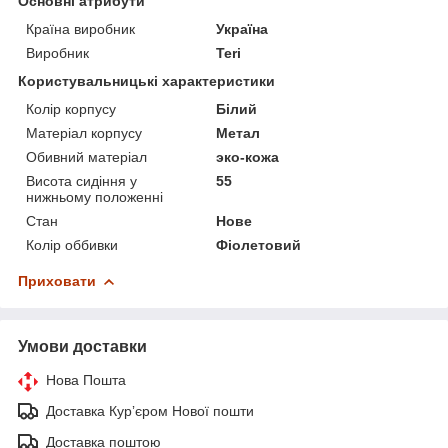
Основні атрибути
Країна виробник
Україна
Виробник
Teri
Користувальницькі характеристики
Колір корпусу
Білий
Матеріал корпусу
Метал
Обивний матеріал
эко-кожа
Висота сидіння у
55
нижньому положенні
Стан
Нове
Колір оббивки
Фіолетовий
Приховати
Умови доставки
Нова Пошта
Доставка Курʼєром Нової пошти
Доставка поштою