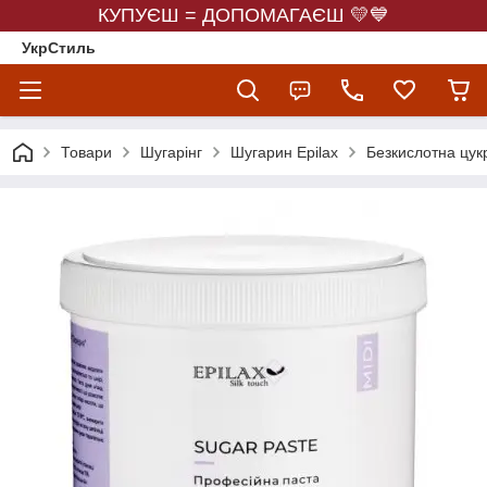
КУПУЄШ = ДОПОМАГАЄШ 💛💙
УкрСтиль
Товари
Шугарінг
Шугарин Epilax
Безкислотна цукр