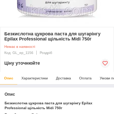
Безкислотна цукрова паста для шугарінгу
Epilax Professional щільність Midi 750г
Немає в наявності
Код: GL_ep_1156
Роздріб
Ціну уточнюйте
Опис
Характеристики
Доставка
Оплата
Умови п
Опис
Безкислотна цукрова паста для шугарінгу Epilax
Professional щільність Midi 750г