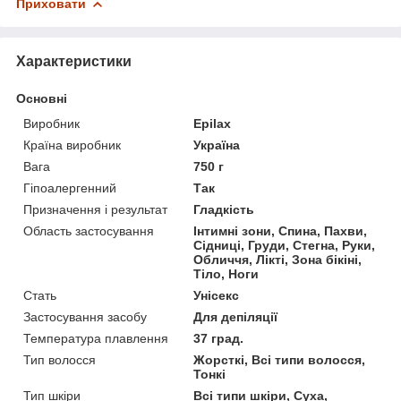
Приховати
Характеристики
Основні
Виробник
Epilax
Країна виробник
Україна
Вага
750 г
Гіпоалергенний
Так
Призначення і результат
Гладкість
Область застосування
Інтимні зони, Спина, Пахви,
Сідниці, Груди, Стегна, Руки,
Обличчя, Лікті, Зона бікіні,
Тіло, Ноги
Стать
Унісекс
Застосування засобу
Для депіляції
Температура плавлення
37 град.
Тип волосся
Жорсткі, Всі типи волосся,
Тонкі
Тип шкіри
Всі типи шкіри, Суха,