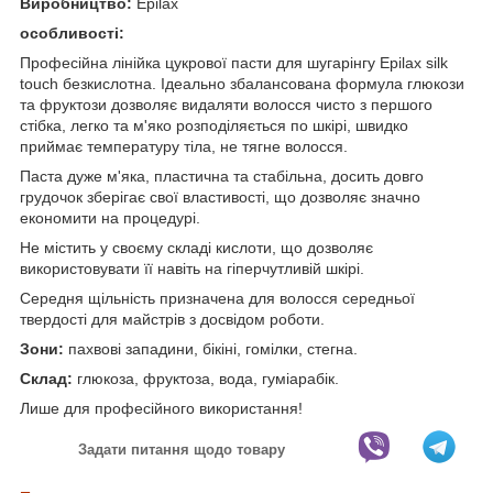
Виробництво:
Epilax
особливості:
Професійна лінійка цукрової пасти для шугарінгу Epilax silk
touch безкислотна. Ідеально збалансована формула глюкози
та фруктози дозволяє видаляти волосся чисто з першого
стібка, легко та м'яко розподіляється по шкірі, швидко
приймає температуру тіла, не тягне волосся.
Паста дуже м'яка, пластична та стабільна, досить довго
грудочок зберігає свої властивості, що дозволяє значно
економити на процедурі.
Не містить у своєму складі кислоти, що дозволяє
використовувати її навіть на гіперчутливій шкірі.
Середня щільність призначена для волосся середньої
твердості для майстрів з досвідом роботи.
Зони:
пахвові западини, бікіні, гомілки, стегна.
Склад:
глюкоза, фруктоза, вода, гуміарабік.
Лише для професійного використання!
Задати питання щодо товару