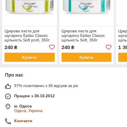
Цукрова паста для
Цукрова паста для
Цукр
шугарінгу Epilax Classic
шугарінгу Epilax Classic
шуга
щільність Soft profi, 350г
щільність Soft, 350г
щіль
240
240
1 3
₴
₴
Купити
Купити
Про нас
97% позитивних з 38 відгуків за рік
Працює з 30.10.2012
м. Одеса
Одеса, Україна
Контакти