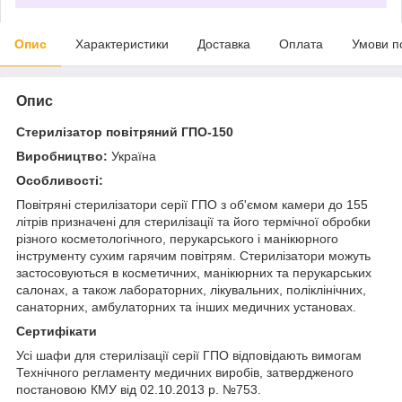
Опис
Характеристики
Доставка
Оплата
Умови п
Опис
Стерилізатор повітряний ГПО-150
Виробництво:
Україна
Особливості:
Повітряні стерилізатори серії ГПО з об'ємом камери до 155
літрів призначені для стерилізації та його термічної обробки
різного косметологічного, перукарського і манікюрного
інструменту сухим гарячим повітрям. Стерилізатори можуть
застосовуються в косметичних, манікюрних та перукарських
салонах, а також лабораторних, лікувальних, поліклінічних,
санаторних, амбулаторних та інших медичних установах.
Сертифікати
Усі шафи для стерилізації серії ГПО відповідають вимогам
Технічного регламенту медичних виробів, затвердженого
постановою КМУ від 02.10.2013 р. №753.