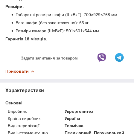
Розміри:
Габаритні розміри шафи (ШхВхГ): 700×929×768 мм
Вага шафи (без завантаження): 65 кг
Розміри камери (ШхВхГ): 501х601х544 мм
Гарантія 18 місяців.
Задати запитання за товаром
Приховати
Характеристики
Основні
Виробник
Укроргсинтез
Країна виробник
Україна
Вид стерилізації
Термічна
Вид інструменту, що
Педикюрний, Перукарський,