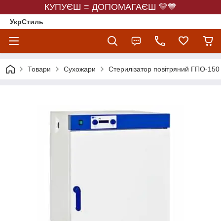
КУПУЄШ = ДОПОМАГАЄШ 💛💙
УкрСтиль
Товари
Сухожари
Стерилізатор повітряний ГПО-150