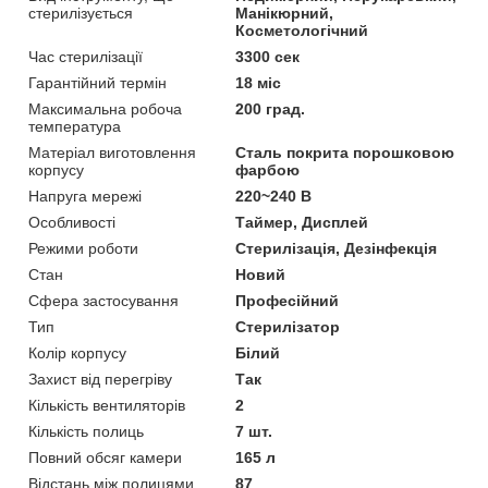
стерилізується
Манікюрний,
Косметологічний
Час стерилізації
3300 сек
Гарантійний термін
18 міс
Максимальна робоча
200 град.
температура
Матеріал виготовлення
Сталь покрита порошковою
корпусу
фарбою
Напруга мережі
220~240 В
Особливості
Таймер, Дисплей
Режими роботи
Стерилізація, Дезінфекція
Стан
Новий
Сфера застосування
Професійний
Тип
Стерилізатор
Колір корпусу
Білий
Захист від перегріву
Так
Кількість вентиляторів
2
Кількість полиць
7 шт.
Повний обсяг камери
165 л
Відстань між полицями
87