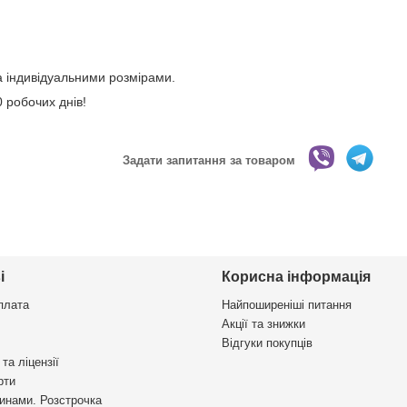
 індивідуальними розмірами.
 робочих днів!
Задати запитання за товаром
і
Корисна інформація
плата
Найпоширеніші питання
Акції та знижки
Відгуки покупців
та ліцензії
рти
инами. Розстрочка