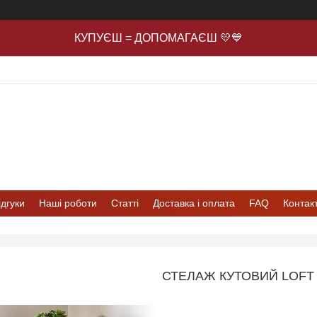
КУПУЄШ = ДОПОМАГАЄШ 💛💙
ідгуки
Наші роботи
Статті
Доставка і оплата
FAQ
Контак
СТЕЛАЖ КУТОВИЙ LOFT 