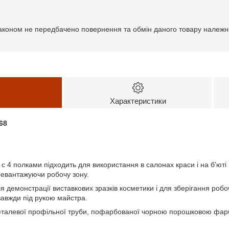
аконом не передбачено повернення та обмін даного товару належно
Характеристики
68
 c 4 полками підходить для використання в салонах краси і на б'ют
ревантажуючи робочу зону.
 демонстрації виставкових зразків косметики і для зберігання робочи
 завжди під рукою майстра.
еталевої профільної труби, пофарбованої чорною порошковою фар