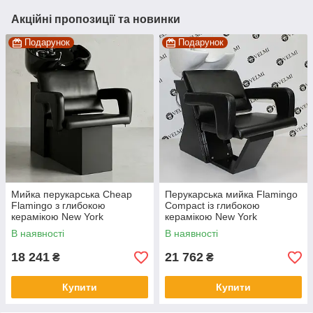
Акційні пропозиції та новинки
Подарунок
Подарунок
Мийка перукарська Cheap
Перукарська мийка Flamingo
Flamingo з глибокою
Compact із глибокою
керамікою New York
керамікою New York
В наявності
В наявності
18 241
21 762
₴
₴
Купити
Купити