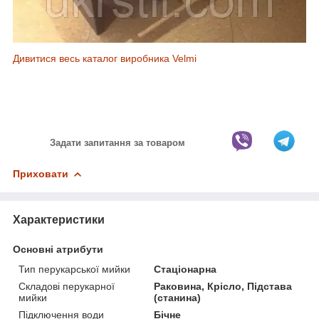
Дивитися весь каталог виробника Velmi
Задати запитання за товаром
Приховати
Характеристики
Основні атрибути
Тип перукарської мийки
Стаціонарна
Складові перукарної
Раковина, Крісло, Підстава
мийки
(станина)
Підключення води
Бічне