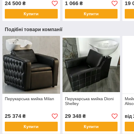
24 500
1 066
19 
₴
₴
Купити
Купити
Подібні товари компанії
Перукарська мийка Milan
Перукарська мийка Dioni
Мийк
Shelley
Alis
25 374
29 348
₴
₴
від
Купити
Купити