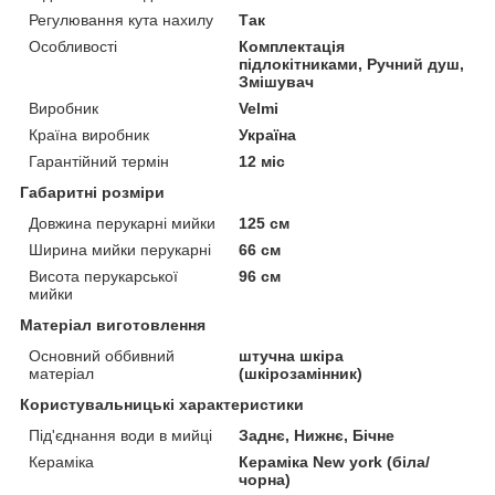
Регулювання кута нахилу
Так
Особливості
Комплектація
підлокітниками, Ручний душ,
Змішувач
Виробник
Velmi
Країна виробник
Україна
Гарантійний термін
12 міс
Габаритні розміри
Довжина перукарні мийки
125 см
Ширина мийки перукарні
66 см
Висота перукарської
96 см
мийки
Матеріал виготовлення
Основний оббивний
штучна шкіра
матеріал
(шкірозамінник)
Користувальницькі характеристики
Під'єднання води в мийці
Заднє, Нижнє, Бічне
Кераміка
Кераміка New york (біла/
чорна)