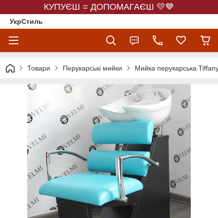
КУПУЄШ = ДОПОМАГАЄШ 💛💙
УкрСтиль
Товари
Перукарські мийки
Мийка перукарська Tiffan