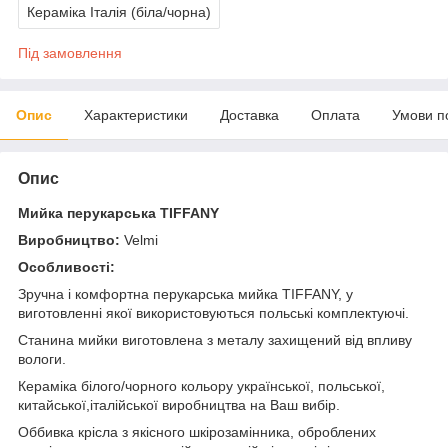
Кераміка Італія (біла/чорна)
Під замовлення
Опис
Характеристики
Доставка
Оплата
Умови п
Опис
Мийка перукарська TIFFANY
Виробництво:
Velmi
Особливості:
Зручна і комфортна перукарська мийка TIFFANY, у
виготовленні якої використовуються польські комплектуючі.
Станина мийки виготовлена з металу захищений від впливу
вологи.
Кераміка білого/чорного кольору української, польської,
китайської,італійської виробництва на Ваш вибір.
Оббивка крісла з якісного шкірозамінника, оброблених