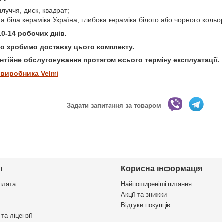
илуччя, диск, квадрат;
а біла кераміка Україна, глибока кераміка білого або чорного коль
0-14 робочих днів.
о зробимо доставку цього комплекту.
антійне обслуговування протягом всього терміну експлуатації.
 виробника Velmi
Задати запитання за товаром
і
Корисна інформація
плата
Найпоширеніші питання
Акції та знижки
Відгуки покупців
та ліцензії