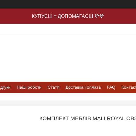
КУПУЄШ = ДОПОМАГАЄШ 💛💙
ідгуки
Наші роботи
Статті
Доставка і оплата
FAQ
Контак
КОМПЛЕКТ МЕБЛІВ MALI ROYAL OB