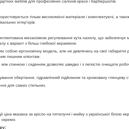
дартних меблів для професійних салонів краси і барбершопів.
користовуються тільки високоякісні матеріали і комплектуючі, а тако
кальних інтер'єрів.
мплектована механізмом регулювання кута нахилу, що забезпечує 
алу є варіант з більш глибокої керамікою.
яє собою ергономічну модель, але не дивлячись на свої габаритні р
мим пишним клієнтам.
и між спинкою і сидінням дозволяє швидко і з легкістю очищати роб
вання обертання, гідравлічний підйомник та хромовану глянцеву сті
ння для самих стильних.
ї ціна вказана за крісло на пятилуччі і мийку з української білою 
 окремо.
ру: