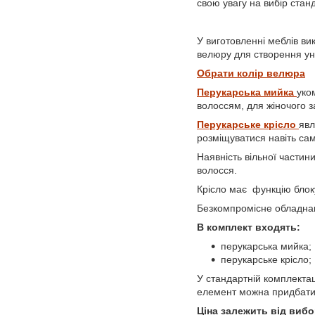
свою увагу на вибір стан
У виготовленні меблів ви
велюру для створення уні
Обрати колір велюра
Перукарська мийка
уко
волоссям, для жіночого з
Перукарське крісло
явл
розміщуватися навіть са
Наявність вільної частин
волосся.
Крісло має функцію блоку
Безкомпромісне обладна
В комплект входять:
перукарська мийка;
перукарське крісло;
У стандартній комплектаці
елемент можна придбати
Ціна залежить від вибо