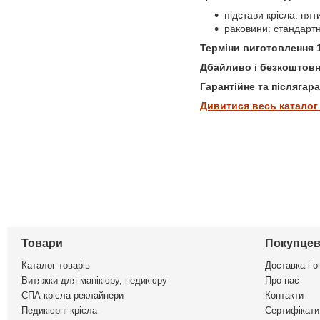
підстави крісла: пят
раковини: стандартн
Терміни виготовлення 1
Дбайливо і безкоштовн
Гарантійне та післягар
Дивитися весь каталог
Товари
Покупцев
Каталог товарів
Доставка і о
Витяжки для манікюру, педикюру
Про нас
СПА-крісла реклайнери
Контакти
Педикюрні крісла
Сертифікати 