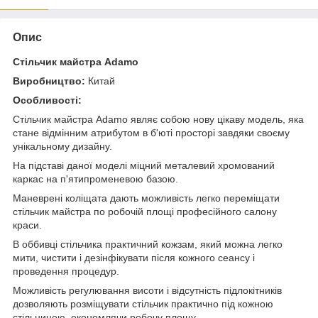
Опис
Стільчик майстра Adamo
Виробництво:
Китай
Особливості:
Стільчик майстра Adamo являє собою нову цікаву модель, яка
стане відмінним атрибутом в б'юті просторі завдяки своєму
унікальному дизайну.
На підставі даної моделі міцний металевий хромований
каркас на п'ятипроменевою базою.
Маневрені коліщата дають можливість легко переміщати
стільчик майстра по робочій площі професійного салону
краси.
В оббивці стільчика практичний кожзам, який можна легко
мити, чистити і дезінфікувати після кожного сеансу і
проведення процедур.
Можливість регулювання висоти і відсутність підлокітників
дозволяють розміщувати стільчик практично під кожною
стільницею, економлячи робочу площу.