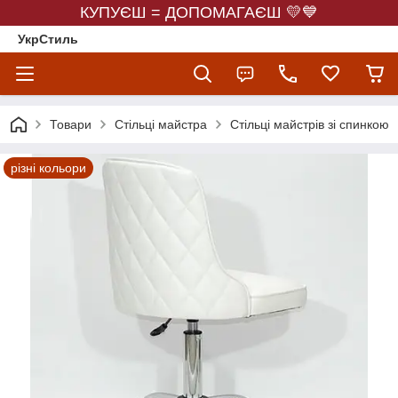
КУПУЄШ = ДОПОМАГАЄШ 💛💙
УкрСтиль
Товари
Стільці майстра
Стільці майстрів зі спинкою
різні кольори