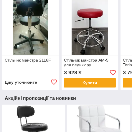
Стільчик майстра 2116F
Стільчик майстра AM-5
Стіл
для педикюру
Tori
3 928
3 7
₴
Ціну уточнюйте
Купити
Акційні пропозиції та новинки