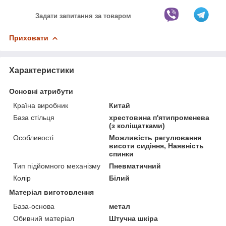
Задати запитання за товаром
Приховати
Характеристики
Основні атрибути
Країна виробник
Китай
База стільця
хрестовина п'ятипроменева
(з коліщатками)
Особливості
Можливість регулювання
висоти сидіння, Наявність
спинки
Тип підйомного механізму
Пневматичний
Колір
Білий
Матеріал виготовлення
База-основа
метал
Обивний матеріал
Штучна шкіра