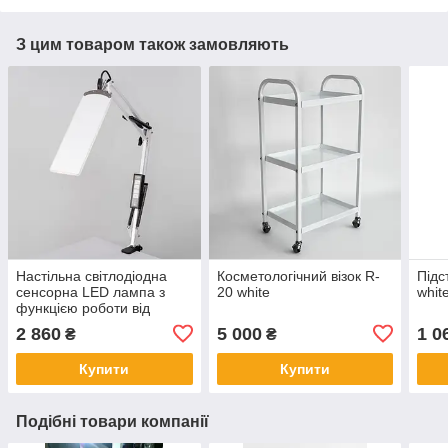
З цим товаром також замовляють
Настільна світлодіодна
Косметологічний візок R-
Підс
сенсорна LED лампа з
20 white
whit
функцією роботи від
повербанку та
2 860
5 000
1 0
₴
₴
регулюванням світла X-
LED-20 SW
Купити
Купити
Подібні товари компанії