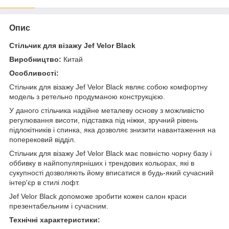
Опис
Стільчик для візажу Jef Velor Black
Виробництво:
Китай
Особливості:
Стільчик для візажу Jef Velor Black являє собою комфортну
модель з ретельно продуманою конструкцією.
У даного стільчика надійне металеву основу з можливістю
регулювання висоти, підставка під ніжки, зручний рівень
підлокітників і спинка, яка дозволяє знизити навантаження на
поперековий відділ.
Стільчик для візажу Jef Velor Black має повністю чорну базу і
оббивку в найпопулярніших і трендових кольорах, які в
сукупності дозволяють йому вписатися в будь-який сучасний
інтер'єр в стилі лофт.
Jef Velor Black допоможе зробити кожен салон краси
презентабельним і сучасним.
Технічні характеристики: