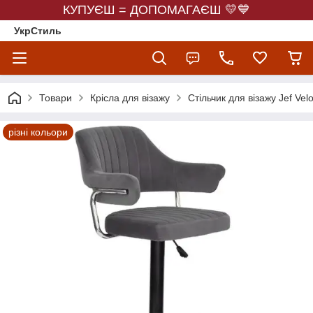
КУПУЄШ = ДОПОМАГАЄШ 💛💙
УкрСтиль
Товари
Крісла для візажу
Стільчик для візажу Jef Velo
різні кольори