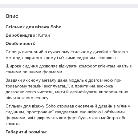
Опис
Стільчик для візажу Soho
Виробництво:
Китай
Особливості:
Стілець виконаний в сучасному стильному дизайні з базою з
металу, покритого хрому і м'якими сидінням і спинкою.
Широке сидіння дозволяє відчувати комфорт клієнтам навіть з
самими пишними формами.
Завдяки якісному металу дана модель є довговічною при
тривалому терміні експлуатації, а практична екокожа
дозволяє легко чистити, мити й дезінфікувати випорожнення
після кожного сеансу.
Стільчик для візажу Soho отримав оновлений дизайн з м'яким
сидінням, простроченої квадратами екошкірою і обтічними
формами, які підкреслять комфорт будь-якого майстра або
клієнта.
Габаритні розміри: