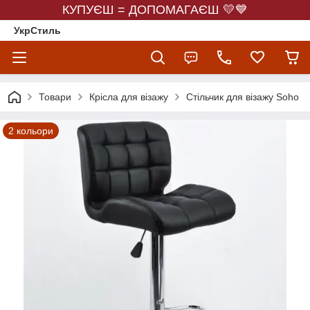
КУПУЄШ = ДОПОМАГАЄШ 💛💙
УкрСтиль
Товари
Крісла для візажу
Стільчик для візажу Soho
2 кольори