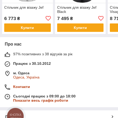
Стільчик для візажу Jef
Стільчик для візажу Jef
Стіл
Black
Visa
6 773
7 495
8 7
₴
₴
Купити
Купити
Про нас
97% позитивних з 38 відгуків за рік
Працює з 30.10.2012
м. Одеса
Одеса, Україна
Контакти
Сьогодні працює з 09:00 до 18:00
Показати весь графік роботи
КНОПКА
Про нас